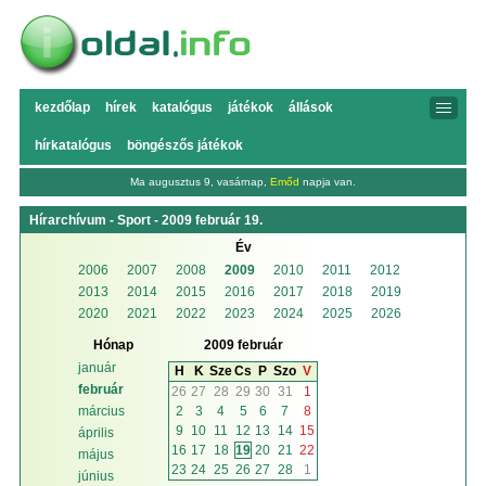
kezdőlap
hírek
katalógus
játékok
állások
hírkatalógus
böngészős játékok
Ma augusztus 9, vasárnap,
Emőd
napja van.
Hírarchívum - Sport - 2009 február 19.
Év
2006
2007
2008
2009
2010
2011
2012
2013
2014
2015
2016
2017
2018
2019
2020
2021
2022
2023
2024
2025
2026
Hónap
2009 február
január
H
K
Sze
Cs
P
Szo
V
február
26
27
28
29
30
31
1
2
3
4
5
6
7
8
március
9
10
11
12
13
14
15
április
16
17
18
19
20
21
22
május
23
24
25
26
27
28
1
június