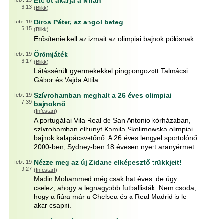
Eto'ot akarja a Milan
febr. 19
6:13
(
Blikk
)
Biros Péter, az angol beteg
febr. 19
6:15
(
Blikk
)
Erősítenie kell az izmait az olimpiai bajnok pólósnak.
Örömjáték
febr. 19
6:17
(
Blikk
)
Látássérült gyermekekkel pingpongozott Talmácsi
Gábor és Vajda Attila.
Szívrohamban meghalt a 26 éves olimpiai
febr. 19
7:39
bajnoknő
(
Infostart
)
A portugáliai Vila Real de San Antonio kórházában,
szívrohamban elhunyt Kamila Skolimowska olimpiai
bajnok kalapácsvetőnő. A 26 éves lengyel sportolónő
2000-ben, Sydney-ben 18 évesen nyert aranyérmet.
Nézze meg az új Zidane elképesztő trükkjeit!
febr. 19
9:27
(
Infostart
)
Madin Mohammed még csak hat éves, de úgy
cselez, ahogy a legnagyobb futballisták. Nem csoda,
hogy a fiúra már a Chelsea és a Real Madrid is le
akar csapni.