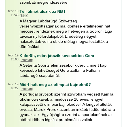
szombati megrendezésére.
Téli álmot alszik az NB I
febr. 19
12:45
(
Blikk
)
A Magyar Labdarúgó Szövetség
versenybizottságának mai döntése értelmében hat
meccset rendeznek meg a hétvégén a Soproni Liga
tavaszi nyitófordulójából. Eredetileg négyet
halasztottak volna el, de utólag megváltoztatták a
döntésüket.
Kiderült, miért játszik kevesebbet Gera
febr. 19
13:03
(
Infostart
)
A Setanta Sports elemzéséből kiderült, miért kap
kevesebb lehetőséget Gera Zoltán a Fulham
labdarúgó-csapatánál.
Miért halt meg az olimpiai bajnoknő?
febr. 19
18:27
(
Infostart
)
A portugál orvosok szerint szívroham végzett Kamila
Skolimowskával, a mindössze 26 éves, lengyel
kalapácsvető olimpiai bajnoknővel. A lengyel atléták
orvosa, Marek Prorok azonban inkább tüdőembóliára
gyanakszik. Egy újságíró szerint a sportolónőnek az
utóbbi időben légzési problémái is voltak.