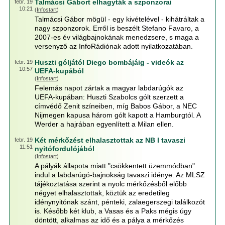
Talmácsi Gábort elhagyták a szponzorai
febr. 19
10:21
(
Infostart
)
Talmácsi Gábor mögül - egy kivételével - kihátráltak a
nagy szponzorok. Erről is beszélt Stefano Favaro, a
2007-es év világbajnokának menedzsere, s maga a
versenyző az InfoRádiónak adott nyilatkozatában.
Huszti góljától Diego bombájáig - videók az
febr. 19
10:57
UEFA-kupából
(
Infostart
)
Felemás napot zártak a magyar labdarúgók az
UEFA-kupában: Huszti Szabolcs gólt szerzett a
címvédő Zenit színeiben, míg Babos Gábor, a NEC
Nijmegen kapusa három gólt kapott a Hamburgtól. A
Werder a hajrában egyenlített a Milan ellen.
Két mérkőzést elhalasztottak az NB I tavaszi
febr. 19
11:51
nyitófordulójából
(
Infostart
)
A pályák állapota miatt "csökkentett üzemmódban"
indul a labdarúgó-bajnokság tavaszi idénye. Az MLSZ
tájékoztatása szerint a nyolc mérkőzésből előbb
négyet elhalasztottak, köztük az eredetileg
idénynyitónak szánt, pénteki, zalaegerszegi találkozót
is. Később két klub, a Vasas és a Paks mégis úgy
döntött, alkalmas az idő és a pálya a mérkőzés