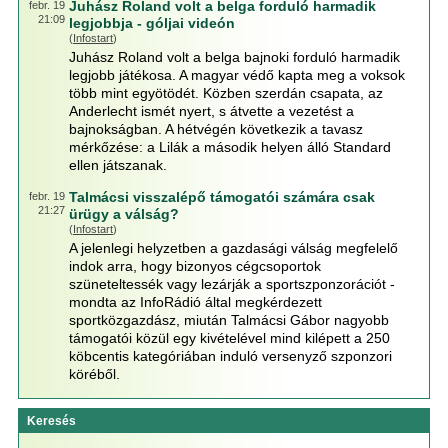
Juhász Roland volt a belga forduló harmadik
febr. 19
21:09
legjobbja - góljai videón
(
Infostart
)
Juhász Roland volt a belga bajnoki forduló harmadik
legjobb játékosa. A magyar védő kapta meg a voksok
több mint egyötödét. Közben szerdán csapata, az
Anderlecht ismét nyert, s átvette a vezetést a
bajnokságban. A hétvégén következik a tavasz
mérkőzése: a Lilák a második helyen álló Standard
ellen játszanak.
Talmácsi visszalépő támogatói számára csak
febr. 19
21:27
ürügy a válság?
(
Infostart
)
A jelenlegi helyzetben a gazdasági válság megfelelő
indok arra, hogy bizonyos cégcsoportok
szüneteltessék vagy lezárják a sportszponzorációt -
mondta az InfoRádió által megkérdezett
sportközgazdász, miután Talmácsi Gábor nagyobb
támogatói közül egy kivételével mind kilépett a 250
köbcentis kategóriában induló versenyző szponzori
köréből.
Keresés