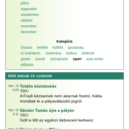
július
augusztus
szeptember
október
november
december
Kategória
Összes
belföld
külföld
gazdaság
it / számtech.
tudomány
kultúra
életmód
gastro
bulvár
szórakozás
sport
auto-motor
időjárás
2009. február 19. csütörtök
Totális kézisbukás
febr. 19
6:09
(
Blikk
)
A Fradi kéziseinek nem akarnak fizetni, hiába
mondtak le a pályaválasztói jogról.
Sándor Tamás újra a pályán
febr. 19
6:11
(
Blikk
)
Gólt is lőtt az egykori debreceni kedvenc