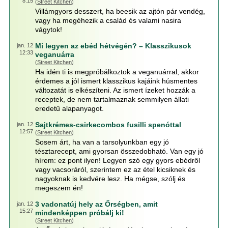
8:15
(
Street Kitchen
)
Villámgyors desszert, ha beesik az ajtón pár vendég,
vagy ha megéhezik a család és valami nasira
vágytok!
Mi legyen az ebéd hétvégén? – Klasszikusok
jan. 12
12:33
veganuárra
(
Street Kitchen
)
Ha idén ti is megpróbálkoztok a veganuárral, akkor
érdemes a jól ismert klasszikus kajáink húsmentes
változatát is elkészíteni. Az ismert ízeket hozzák a
receptek, de nem tartalmaznak semmilyen állati
eredetű alapanyagot.
Sajtkrémes-csirkecombos fusilli spenóttal
jan. 12
12:57
(
Street Kitchen
)
Sosem árt, ha van a tarsolyunkban egy jó
tésztarecept, ami gyorsan összedobható. Van egy jó
hírem: ez pont ilyen! Legyen szó egy gyors ebédről
vagy vacsoráról, szerintem ez az étel kicsiknek és
nagyoknak is kedvére lesz. Ha mégse, szólj és
megeszem én!
3 vadonatúj hely az Őrségben, amit
jan. 12
15:27
mindenképpen próbálj ki!
(
Street Kitchen
)