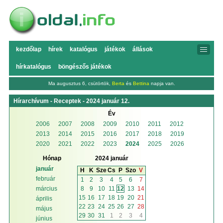
kezdőlap
hírek
katalógus
játékok
állások
hírkatalógus
böngészős játékok
Ma augusztus 6, csütörtök,
Berta
és
Bettina
napja van.
Hírarchívum - Receptek - 2024 január 12.
Év
2006
2007
2008
2009
2010
2011
2012
2013
2014
2015
2016
2017
2018
2019
2020
2021
2022
2023
2024
2025
2026
Hónap
2024 január
január
H
K
Sze
Cs
P
Szo
V
február
1
2
3
4
5
6
7
8
9
10
11
12
13
14
március
15
16
17
18
19
20
21
április
22
23
24
25
26
27
28
május
29
30
31
1
2
3
4
június