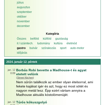
július
augusztus
szeptember
október
november
december
Kategória
Összes
belföld
külföld
gazdaság
it / számtech.
tudomány
kultúra
életmód
gastro
bulvár
szórakozás
sport
auto-motor
időjárás
2024. január 12. péntek
Borbás Robi bevette a Madhouse-t és agyat
jan. 12
0:09
etetett velünk
(
Street Kitchen
)
Nem sűrűn találkozik az ember olyan ételsorral, ami
fekete kajákat ígér és azt, hogy ez most sötét és
nagyon metál lesz. Épp ezért vártam annyira a
Madhouse aktuális kóstolómenüjét.
Túrós kókuszgolyó
jan. 12