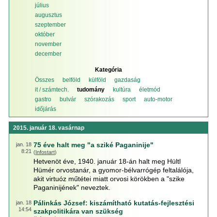
július
augusztus
szeptember
október
november
december
Kategória
Összes
belföld
külföld
gazdaság
it / számtech.
tudomány
kultúra
életmód
gastro
bulvár
szórakozás
sport
auto-motor
időjárás
2015. január 18. vasárnap
75 éve halt meg "a sziké Paganinije"
jan. 18
8:21
(
Infostart
)
Hetvenöt éve, 1940. január 18-án halt meg Hültl
Hümér orvostanár, a gyomor-bélvarrógép feltalálója,
akit virtuóz műtétei miatt orvosi körökben a "szike
Paganinijének" neveztek.
Pálinkás József: kiszámítható kutatás-fejlesztési
jan. 18
14:54
szakpolitikára van szükség