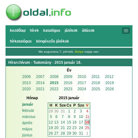
kezdőlap
hírek
katalógus
játékok
állások
hírkatalógus
böngészős játékok
Ma augusztus 7, péntek,
Ibolya
napja van.
Hírarchívum - Tudomány - 2015 január 18.
Év
2006
2007
2008
2009
2010
2011
2012
2013
2014
2015
2016
2017
2018
2019
2020
2021
2022
2023
2024
2025
2026
Hónap
2015 január
január
H
K
Sze
Cs
P
Szo
V
február
29
30
31
1
2
3
4
5
6
7
8
9
10
11
március
12
13
14
15
16
17
18
április
19
20
21
22
23
24
25
május
26
27
28
29
30
31
1
június