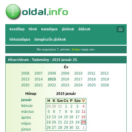
kezdőlap
hírek
katalógus
játékok
állások
hírkatalógus
böngészős játékok
Ma augusztus 7, péntek,
Ibolya
napja van.
Hírarchívum - Tudomány - 2015 január 25.
Év
2006
2007
2008
2009
2010
2011
2012
2013
2014
2015
2016
2017
2018
2019
2020
2021
2022
2023
2024
2025
2026
Hónap
2015 január
január
H
K
Sze
Cs
P
Szo
V
február
29
30
31
1
2
3
4
5
6
7
8
9
10
11
március
12
13
14
15
16
17
18
április
19
20
21
22
23
24
25
május
26
27
28
29
30
31
1
június