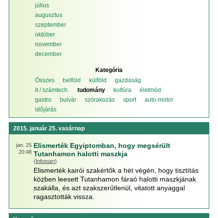
július
augusztus
szeptember
október
november
december
Kategória
Összes
belföld
külföld
gazdaság
it / számtech.
tudomány
kultúra
életmód
gastro
bulvár
szórakozás
sport
auto-motor
időjárás
2015. január 25. vasárnap
Elismerték Egyiptomban, hogy megsérült
jan. 25
20:48
Tutanhamon halotti maszkja
(
Infostart
)
Elismerték kairói szakértők a hét végén, hogy tisztítás
közben leesett Tutanhamon fáraó halotti maszkjának
szakálla, és azt szakszerűtlenül, vitatott anyaggal
ragasztották vissza.