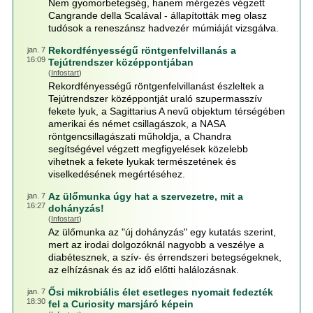
Nem gyomorbetegség, hanem mérgezés végzett
Cangrande della Scalával - állapították meg olasz
tudósok a reneszánsz hadvezér múmiáját vizsgálva.
Rekordfényességű röntgenfelvillanás a
jan. 7
16:09
Tejútrendszer középpontjában
(
Infostart
)
Rekordfényességű röntgenfelvillanást észleltek a
Tejútrendszer középpontját uraló szupermasszív
fekete lyuk, a Sagittarius A nevű objektum térségében
amerikai és német csillagászok, a NASA
röntgencsillagászati műholdja, a Chandra
segítségével végzett megfigyelések közelebb
vihetnek a fekete lyukak természetének és
viselkedésének megértéséhez.
Az ülőmunka úgy hat a szervezetre, mit a
jan. 7
16:27
dohányzás!
(
Infostart
)
Az ülőmunka az "új dohányzás" egy kutatás szerint,
mert az irodai dolgozóknál nagyobb a veszélye a
diabétesznek, a szív- és érrendszeri betegségeknek,
az elhízásnak és az idő előtti halálozásnak.
Ősi mikrobiális élet esetleges nyomait fedezték
jan. 7
18:30
fel a Curiosity marsjáró képein