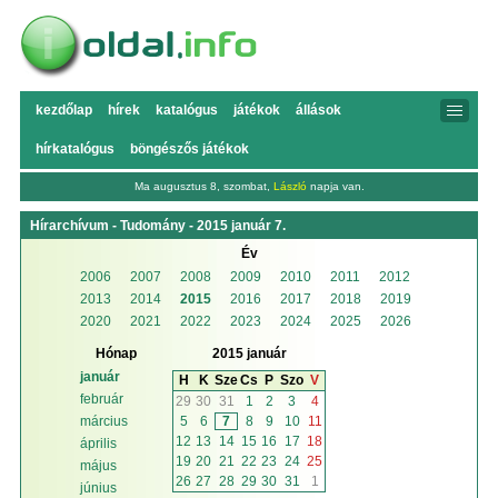
kezdőlap
hírek
katalógus
játékok
állások
hírkatalógus
böngészős játékok
Ma augusztus 8, szombat,
László
napja van.
Hírarchívum - Tudomány - 2015 január 7.
Év
2006
2007
2008
2009
2010
2011
2012
2013
2014
2015
2016
2017
2018
2019
2020
2021
2022
2023
2024
2025
2026
Hónap
2015 január
január
H
K
Sze
Cs
P
Szo
V
február
29
30
31
1
2
3
4
5
6
7
8
9
10
11
március
12
13
14
15
16
17
18
április
19
20
21
22
23
24
25
május
26
27
28
29
30
31
1
június