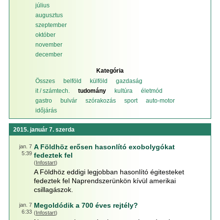
július
augusztus
szeptember
október
november
december
Kategória
Összes
belföld
külföld
gazdaság
it / számtech.
tudomány
kultúra
életmód
gastro
bulvár
szórakozás
sport
auto-motor
időjárás
2015. január 7. szerda
A Földhöz erősen hasonlító exobolygókat
jan. 7
5:39
fedeztek fel
(
Infostart
)
A Földhöz eddigi legjobban hasonlító égitesteket
fedeztek fel Naprendszerünkön kívül amerikai
csillagászok.
Megoldódik a 700 éves rejtély?
jan. 7
6:33
(
Infostart
)