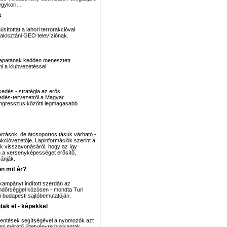
 egykori…
k
ítottat a lahori terrorakcióval
pakisztáni GEO televíziónak.
csapatának kedden menesztett
i a klubvezetéssel.
kedés - stratégia az erős
edés-tervezetről a Magyar
gresszus közötti legmagasabb
rások, de átcsoportosításuk várható -
kcióvezetője. Lapinformációk szerint a
k visszavonásáról, hogy az így
an a versenyképességet erősítő,
ánják.
n mit ér?
kampányt indított szerdán az
ndőrséggel közösen - mondta Turi
 budapesti sajtóbemutatóján.
ak el - képekkel
jelentések segítségével a nyomozók azt
mi méretű ültetvényre bukkantak