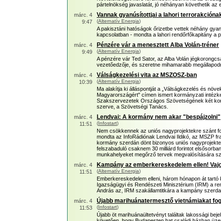
pártelnökség javaslatát, jó néhányan követhetik az
Vannak gyanúsítottjai a lahori terrorakcióna
márc. 4
(
Alternatív Energia
)
9:47
A pakisztáni hatóságok őrizetbe vettek néhány gyanús
kapcsolatban - mondta a lahori rendőrfőkapitány a 
Pénzére vár a menesztett Alba Volán-tréner
márc. 4
(
Alternatív Energia
)
9:49
A pénzére vár Ted Sator, az Alba Volán jégkorong
vezetőedzője, és szeretne mihamarabb megállapodn
Válságkezelési vita az MSZOSZ-ban
márc. 4
(
Alternatív Energia
)
10:39
Ma alakítja ki álláspontját a „Válságkezelés és növe
Magyarországért" címen ismert kormányzati intézk
Szakszervezetek Országos Szövetségének két kon
szerve, a Szövetségi Tanács.
Lendvai: A kormány nem akar "bespájzolni"
márc. 4
(
Infostart
)
11:51
Nem csökkennek az uniós nagyprojektekre szánt for
mondta az InfoRádiónak Lendvai Ildikó, az MSZP fra
kormány szerdán dönt bizonyos uniós nagyprojekte
felszabaduló csaknem 30 milliárd forintot elsősorb
munkahelyeket megőrző tervek megvalósítására sz
Kampány az emberkereskedelem ellen! Vajo
márc. 4
(
Alternatív Energia
)
11:51
Emberkereskedelem elleni, három hónapon át tartó 
Igazságügyi és Rendészeti Minisztérium (IRM) a re
András az, IRM szakállamtitkára a kampány szerdai
Újabb marihuánatermesztő vietnámiakat fogt
márc. 4
(
Infostart
)
11:53
Újabb öt marihuánaültetvényt találtak lakossági be
követően, hogy Budapesten hat családi házban üze