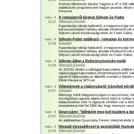
A német ellenkezés dacára "nagyon is él" a 180 mill
stabilizációs programra tett magyar javaslat, idézt
Ferencet.
A romaügyről tárgyal Sólyom és Fodor
márc. 4
(
Alternatív Energia
)
13:21
A gazdasági válság hatásairól, a magyarországi romá
környezetvédelem néhány aktuális kérdéséről volt
Sólyom László köztársasági elnök és Fodor Gábor, 
Sólyom-Fodor találkozó - romaügy és körn
márc. 4
(
Infostart
)
13:39
A gazdasági válság hatásairól, a magyarországi romá
környezetvédelem néhány aktuális kérdéséről volt
Sólyom László köztársasági elnök és Fodor Gábor, 
Sólyom álljon a Reformszövetség mellé
márc. 4
(
Alternatív Energia
)
13:39
Az SZDSZ elnöke a válsággal kapcsolatos politikai m
cigánysággal kapcsolatos kezdeményezéseiről, vala
ügyekről tájékoztatta az államfőt szerdán a Sándor-
Elnöki Hivatal az MTI-vel.
Vélemények a cigányságról: Irányított kérd
márc. 4
(
Infostart
)
13:57
Máshogy mérik Magyarországon a rasszizmust, mi
országokban ugyanis aligha merne bárki is nyíltan e
kifejezésekkel, mint "a cigányok vérében van a bűn
mondatokkal méri fel 1992 óta, hogy mennyire rass
Gyurcsány: "Időnként meg kell küzdeni a biz
márc. 4
(
Alternatív Energia
)
13:57
Az alábbiakban Gyurcsány Ferenc miniszterelnök blo
Hivatali visszaéléssel is gyanúsítják Hunval
márc. 4
(
Alternatív Energia
)
13:59