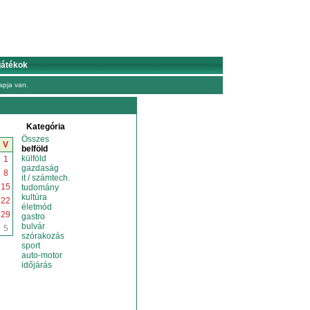
játékok
pja van.
Kategória
Összes
V
belföld
külföld
1
gazdaság
8
it / számtech.
15
tudomány
kultúra
22
életmód
29
gastro
bulvár
5
szórakozás
sport
auto-motor
időjárás