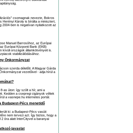
apitányság.
lizációs" csomagnak nevezte, Bokros
s Herényi Károly is bírálta a minisztert,
2004-ben is negatívan nyilatkozott az
Jose Manuel Barrosóhoz, az Európai
gy az Európai Központi Bank (EKB)
n kívüli országok államkötvényeit is.
nzpiacok stabilizálódásához.
gány Önkormányzat
hácson szerda délelőtt. A Magyar Gárda
Önkormányzat vezetőivel - adja hírül a
romákat?
-as úton: így szólt a hír, ami a
tt. Kedden a csepregi cigányok véltek
írül a vasnepe.hu internetes portál.
n a Budapest-Pécs menetidő
rült ki: a Budapest-Pécs vasúti
őre nem tervezi azt. Így biztos, hogy a
2 óra alatt InterCityvel a baranyai
atkozó javaslat