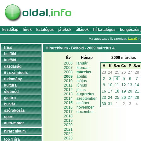
kezdőlap
hírek
katalógus
játékok
állások
hírkatalógus
böngészős 
Ma augusztus 8, szombat,
László
na
friss
Hírarchívum - Belföld - 2009 március 4.
belföld
Év
Hónap
2009 március
külföld
2006
január
H
K
Sze
Cs
P
Szo
gazdaság
2007
február
2008
március
23
24
25
26
27
28
it / számtech.
2009
április
2
3
4
5
6
7
tudomány
2010
május
9
10
11
12
13
14
kultúra
2011
június
2012
július
16
17
18
19
20
21
életmód
2013
augusztus
23
24
25
26
27
28
gastro
2014
szeptember
2015
október
30
31
1
2
3
4
bulvár
2016
november
szórakozás
2017
december
2018
sport
2019
auto-motor
2020
2021
hírarchívum
2022
2023
top 4 óra