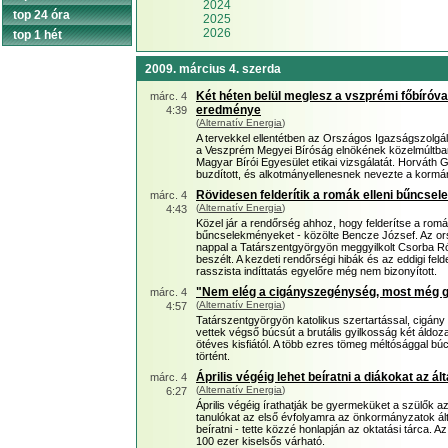
2024
top 24 óra
2025
2026
top 1 hét
2009. március 4. szerda
Két héten belül meglesz a vszprémi főbíróval
márc. 4
eredménye
4:39
(
Alternatív Energia
)
A tervekkel ellentétben az Országos Igazságszolgált
a Veszprém Megyei Bíróság elnökének közelmúltban 
Magyar Bírói Egyesület etikai vizsgálatát. Horváth 
buzdított, és alkotmányellenesnek nevezte a kormány
Rövidesen felderítik a romák elleni bűncse
márc. 4
(
Alternatív Energia
)
4:43
Közel jár a rendőrség ahhoz, hogy felderítse a romák
bűncselekményeket - közölte Bencze József. Az or
nappal a Tatárszentgyörgyön meggyilkolt Csorba Rób
beszélt. A kezdeti rendőrségi hibák és az eddigi fel
rasszista indíttatás egyelőre még nem bizonyított.
"Nem elég a cigányszegénység, most még gy
márc. 4
(
Alternatív Energia
)
4:57
Tatárszentgyörgyön katolikus szertartással, cigán
vettek végső búcsút a brutális gyilkosság két áldoz
ötéves kisfiától. A több ezres tömeg méltósággal bú
történt.
Április végéig lehet beíratni a diákokat az á
márc. 4
(
Alternatív Energia
)
6:27
Április végéig írathatják be gyermeküket a szülők az
tanulókat az első évfolyamra az önkormányzatok ált
beíratni - tette közzé honlapján az oktatási tárca. A
100 ezer kiselsős várható.