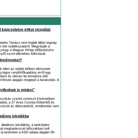
 kapcsolatos etikai vizsgálat
atási Tanács nem foglalt állást tegnap
tett nyilatkozatáról. Megvárják a
György a Magyar Hírlap előfizetésére
fő ezzel ellentétes felhívását.
lekményeket?
 ellen az utóbbi időben elkövetett
szágos rendőrfőkapitány erről egy
ert és ötéves fia temetése előt
derítések alapján meglepő a bizakodás. A
ilkolnak is minket"
y szokás szerint zeneszó kíséretében
atától, a 27 éves Csorba Róberttől és
csúzott az áldozatoktól, rendbontás nem
ltalános iskolákba
 általános iskolákba, a tanköteles
al meghatározott időszakban kell
z új tanévben a KSH adatai alapján 95-