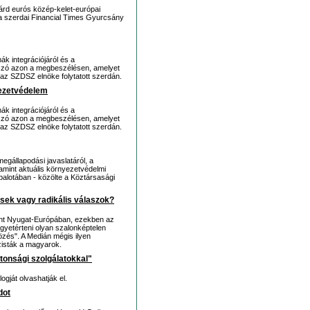
iárd eurós közép-kelet-európai
e a szerdai Financial Times Gyurcsány
k integrációjáról és a
 szó azon a megbeszélésen, amelyet
az SZDSZ elnöke folytatott szerdán.
yezetvédelem
k integrációjáról és a
 szó azon a megbeszélésen, amelyet
az SZDSZ elnöke folytatott szerdán.
egállapodási javaslatáról, a
mint aktuális környezetvédelmi
palotában - közölte a Köztársasági
ések vagy radikális válaszok?
nt Nyugat-Európában, ezekben az
gyetérteni olyan szalonképtelen
özés". A Medián mégis ilyen
zisták a magyarok.
tonsági szolgálatokkal"
gját olvashatják el.
dot