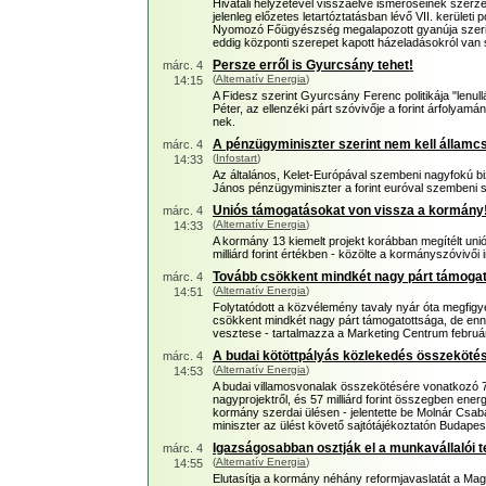
Hivatali helyzetével visszaélve ismerőseinek szerze
jelenleg előzetes letartóztatásban lévő VII. kerületi 
Nyomozó Főügyészség megalapozott gyanúja szerin
eddig központi szerepet kapott házeladásokról van 
Persze erről is Gyurcsány tehet!
márc. 4
(
Alternatív Energia
)
14:15
A Fidesz szerint Gyurcsány Ferenc politikája "lenul
Péter, az ellenzéki párt szóvivője a forint árfolya
nek.
A pénzügyminiszter szerint nem kell államcs
márc. 4
(
Infostart
)
14:33
Az általános, Kelet-Európával szembeni nagyfokú bi
János pénzügyminiszter a forint euróval szembeni s
Uniós támogatásokat von vissza a kormány
márc. 4
(
Alternatív Energia
)
14:33
A kormány 13 kiemelt projekt korábban megítélt uni
milliárd forint értékben - közölte a kormányszóvivői
Tovább csökkent mindkét nagy párt támoga
márc. 4
(
Alternatív Energia
)
14:51
Folytatódott a közvélemény tavaly nyár óta megfigy
csökkent mindkét nagy párt támogatottsága, de enn
vesztese - tartalmazza a Marketing Centrum február 
A budai kötöttpályás közlekedés összekötés
márc. 4
(
Alternatív Energia
)
14:53
A budai villamosvonalak összekötésére vonatkozó 7,5
nagyprojektről, és 57 milliárd forint összegben energ
kormány szerdai ülésen - jelentette be Molnár Csab
miniszter az ülést követő sajtótájékoztatón Budapes
Igazságosabban osztják el a munkavállalói t
márc. 4
(
Alternatív Energia
)
14:55
Elutasítja a kormány néhány reformjavaslatát a M