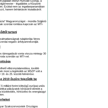
tt jogtalan előnyt Hunvald György, a
polgármester - legalábbis a Központi
t. Ezúttal nem az ingatlanpanamában
szó, hanem bérlakások kiutalásáról.
lázta" Magyarországot - mondta Szijjártó
mának szerdai romlása kapcsán az MTI-
ődtől tartani
zalmatlanságnak tulajdonítja Veres
zerdai negatív árfolyamrekordját.
!
ós támogatását vonta vissza mintegy 30
 iroda szerdán az MTI-vel.
tottsága
elhető elbizonytalanodása, tovább
ek most a leginkább az MSZP volt a
19. és 25. közötti felmérése.
e 2010 őszére fejeződik be
 milliárd forint költségű európai uniós
etikai pályázatok kiírásáról döntött a
a közlekedés, hírközlési és energiaügyi
ten.
erheket
agyar Szakszervezetek Országos