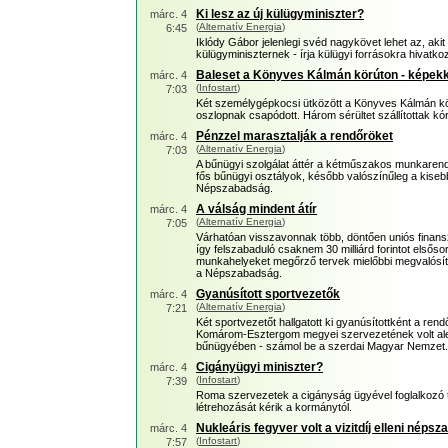
Ki lesz az új külügyminiszter?
márc. 4
(
Alternatív Energia
)
6:45
Iklódy Gábor jelenlegi svéd nagykövet lehet az, ak
külügyminiszternek - írja külügyi forrásokra hivatk
Baleset a Könyves Kálmán körúton - képekk
márc. 4
(
Infostart
)
7:03
Két személygépkocsi ütközött a Könyves Kálmán kö
oszlopnak csapódott. Három sérültet szállítottak kó
Pénzzel marasztalják a rendőröket
márc. 4
(
Alternatív Energia
)
7:03
A bűnügyi szolgálat áttér a kétműszakos munkaren
fős bűnügyi osztályok, később valószínűleg a kise
Népszabadság.
A válság mindent átír
márc. 4
(
Alternatív Energia
)
7:05
Várhatóan visszavonnak több, döntően uniós finans
így felszabaduló csaknem 30 milliárd forintot elsős
munkahelyeket megőrző tervek mielőbbi megvalósít
a Népszabadság.
Gyanúsított sportvezetők
márc. 4
(
Alternatív Energia
)
7:21
Két sportvezetőt hallgatott ki gyanúsítottként a re
Komárom-Esztergom megyei szervezetének volt aleln
bűnügyében - számol be a szerdai Magyar Nemzet.
Cigányügyi miniszter?
márc. 4
(
Infostart
)
7:39
Roma szervezetek a cigányság ügyével foglalkozó tá
létrehozását kérik a kormánytól.
Nukleáris fegyver volt a vizitdíj elleni néps
márc. 4
(
Infostart
)
7:57