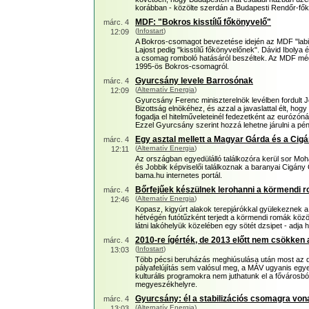
korábban - közölte szerdán a Budapesti Rendőr-fők
MDF: "Bokros kisstílű főkönyvelő"
márc. 4
(
Infostart
)
12:09
A Bokros-csomagot bevezetése idején az MDF "labi
Lajost pedig "kisstílű főkönyvelőnek". Dávid Ibolya é
a csomag romboló hatásáról beszéltek. Az MDF még 
1995-ös Bokros-csomagról.
Gyurcsány levele Barrosónak
márc. 4
(
Alternatív Energia
)
12:09
Gyurcsány Ferenc miniszterelnök levélben fordult 
Bizottság elnökéhez, és azzal a javaslattal élt, ho
fogadja el hitelműveleteinél fedezetként az eurózóná
Ezzel Gyurcsány szerint hozzá lehetne járulni a pé
Egy asztal mellett a Magyar Gárda és a Ci
márc. 4
(
Alternatív Energia
)
12:11
Az országban egyedülálló találkozóra kerül sor Mo
és Jobbik képviselői találkoznak a baranyai Cigány 
bama.hu internetes portál.
Bőrfejűek készülnek lerohanni a körmendi 
márc. 4
(
Alternatív Energia
)
12:46
Kopasz, kigyúrt alakok terepjárókkal gyülekeznek a 8
hétvégén futótűzként terjedt a körmendi romák közö
látni lakóhelyük közelében egy sötét dzsipet - adja h
2010-re ígérték, de 2013 előtt nem csökke
márc. 4
(
Infostart
)
13:03
Több pécsi beruházás meghiúsulása után most az de
pályafelújítás sem valósul meg, a MÁV ugyanis egyel
kulturális programokra nem juthatunk el a fővárosból 
megyeszékhelyre.
Gyurcsány: él a stabilizációs csomagra von
márc. 4
(
Alternatív Energia
)
13:03