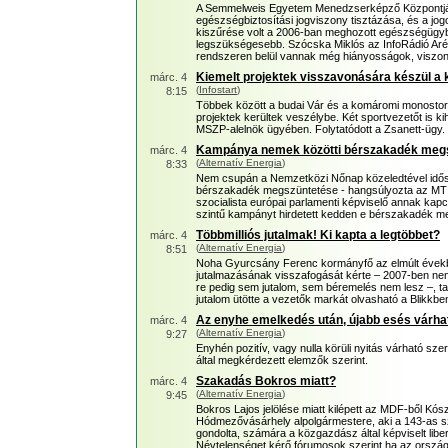
A Semmelweis Egyetem Menedzserképző Központján
egészségbiztosítási jogviszony tisztázása, és a jog
kiszűrése volt a 2006-ban meghozott egészségügybe
legszükségesebb. Szócska Miklós az InfoRádió Ar
rendszeren belül vannak még hiányosságok, visz
Kiemelt projektek visszavonására készül a
márc. 4
(
Infostart
)
8:15
Többek között a budai Vár és a komáromi monostori
projektek kerültek veszélybe. Két sportvezetőt is ki
MSZP-alelnök ügyében. Folytatódott a Zsanett-ügy.
Kampánya nemek közötti bérszakadék megs
márc. 4
(
Alternatív Energia
)
8:33
Nem csupán a Nemzetközi Nőnap közeledtével idős
bérszakadék megszüntetése - hangsúlyozta az MTI-
szocialista európai parlamenti képviselő annak kap
szintű kampányt hirdetett kedden e bérszakadék 
Többmilliós jutalmak! Ki kapta a legtöbbet?
márc. 4
(
Alternatív Energia
)
8:51
Noha Gyurcsány Ferenc kormányfő az elmúlt évekbe
jutalmazásának visszafogását kérte – 2007-ben nem 
re pedig sem jutalom, sem béremelés nem lesz –, tava
jutalom ütötte a vezetők markát olvasható a Blikkbe
Az enyhe emelkedés után, újabb esés várha
márc. 4
(
Alternatív Energia
)
9:27
Enyhén pozitív, vagy nulla körüli nyitás várható s
által megkérdezett elemzők szerint.
Szakadás Bokros miatt?
márc. 4
(
Alternatív Energia
)
9:45
Bokros Lajos jelölése miatt kilépett az MDF-ből Kószó
Hódmezővásárhely alpolgármestere, aki a 143-as s
gondolta, számára a közgazdász által képviselt liberál
Névtelenséget kérő fórumosok szerint ha az orszá