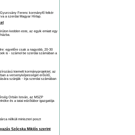
it Gyurcsány Ferenc kormányfő felkér
ozva a szerdai Magyar Hírlap.
el
rúton kedden este, az egyik emiatt egy
rházba.
dre: egyelőre csak a nagyobb, 20-30
bbek is - számol be szerdai számában a
zírozású kiemelt kormányprojektet; az
orban a versenyképességet erősítő,
ására szánják - írja szerdai számában
ndőrség Orbán István, az MSZP
öke és a tatai edzőtábor igazgatója
rca nélküli miniszteri poszt
zavazás Szócska Miklós szerint