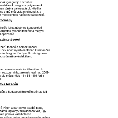
ak igazgatója szerint az
osulatlanok, vagyis a potyautasok
n történt változtatások közül a
éna című műsorában elmondta: a
ont megjelennek hatékonyságkezelő…
 kormány
 erőd fejlesztéséhez kapcsolódó
hallgattak gyanúsítottként a megyei
 Lapszemle.
züntetéséért
zerű teendő a nemek közötti
nek adott nyilatkozatában Gurmai Zita
csán, hogy az Európai Bizottság uniós
megszüntetése érdekében.
n a miniszterek és államtitkárok
osztott minisztereinek jutalmat, 2009-
ly mégis több mint 58 millió forint
n.
tó a tözsdén
zerdán a Budapesti Értéktőzsdén az MTI
 Péter, a párt egyik alapító tagja.
zámú tagkönyv tulajdonosa volt, úgy
is politika vállalhatatlan.
gos választmány szombaton elfogadja a