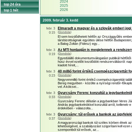
2024
top 24 óra
2025
2026
top 1 hét
2009. február 3. kedd
Elmaradt a magyar és a szlovák emberi jogi 
febr. 3
(
Gondola
)
0:15
El sem kezdődhetett hétfőn az Országgyűlés emberi
társbizottságnak együttes ülése hétfőn Budapesten
a Balog Zoltán (Fidesz) egy...
Az MTI honlapján is megjelennek a rendszer
febr. 3
(
Gondola
)
0:19
Egyedülálló dokumentumválogatást publikál hétfőtől 
húsz évvel ezelőtt kezdődött rendszerváltásról: na
kiadott híreit,...
40 millió forint értékű csempészcigarettát f
febr. 3
(
Gondola
)
0:23
Negyvenmillió forint értékű csempészcigarettát tal
Bereg megyében - közölte a nyírségi rendőr-főkapi
vel. A kölcsei...
Gyurcsány Ferenc konzultál a jegybankelnö
febr. 3
(
Gondola
)
0:33
Gyurcsány Ferenc délután a jegybankban Veres Já
András jegybankelnökkel konzultál arról, kellenek-e
érdekében - válaszolta...
Gyurcsány: túl erősek a bankok az ügyfele
febr. 3
(
Gondola
)
0:37
A magyarországi bankok túl széles körben élnek a
lehetőségével, a szabályozást szigorítani kell ezen
szempontból túl erősek, az...