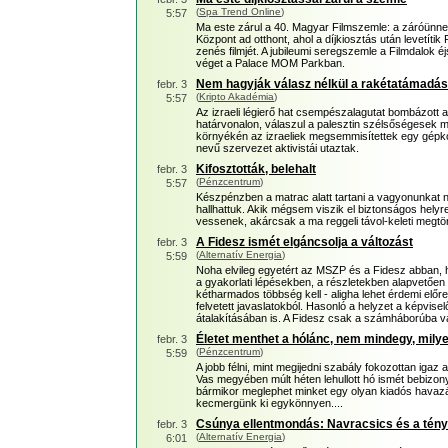
(
Spa Trend Online
)
5:57
Ma este zárul a 40. Magyar Filmszemle: a záróün
Központ ad otthont, ahol a díjkiosztás után levetít
zenés filmjét. A jubileumi seregszemle a Filmdalok
véget a Palace MOM Parkban.
Nem hagyják válasz nélkül a rakétatámadá
febr. 3
(
Kripto Akadémia
)
5:57
Az izraeli légierő hat csempészalagutat bombázott 
határvonalon, válaszul a palesztin szélsőségesek 
környékén az izraeliek megsemmisítettek egy gépkoc
nevű szervezet aktivistái utaztak.
Kifosztották, belehalt
febr. 3
(
Pénzcentrum
)
5:57
Készpénzben a matrac alatt tartani a vagyonunkat 
hallhattuk. Akik mégsem viszik el biztonságos hel
vessenek, akárcsak a ma reggeli távol-keleti megtör
A Fidesz ismét elgáncsolja a változást
febr. 3
(
Alternatív Energia
)
5:59
Noha elvileg egyetért az MSZP és a Fidesz abban,
a gyakorlati lépésekben, a részletekben alapvetően 
kétharmados többség kell - aligha lehet érdemi előr
felvetett javaslatokból. Hasonló a helyzet a képvise
átalakításában is. A Fidesz csak a számháborúba 
Életet menthet a hólánc, nem mindegy, mily
febr. 3
(
Pénzcentrum
)
5:59
A jobb félni, mint megijedni szabály fokozottan igaz 
Vas megyében múlt héten lehullott hó ismét bebizony
bármikor meglephet minket egy olyan kiadós havazá
kecmergünk ki egykönnyen....
Csúnya ellentmondás: Navracsics és a tén
febr. 3
(
Alternatív Energia
)
6:01