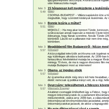
igazgatóhelyettes asszonyát. A fuvarozással foglalko
után felakasztotta magát.
15 hónaposan kell megküzdenie a leukémiáv
febr. 3
(
Blikk
)
5:49
CSORNA–BUDAPEST – Villámcsapásként érte a hír a
megtudták, hogy szeretett kislányuk leukémiás. Az 
Bonnie lezárja a múltat?
febr. 3
(
Blikk
)
5:51
MISKOLC – Ha meg akar keresni Tünde, keressen, 
szűkszavúan annak kapcsán a miskolci Clyde-ként e
édesanyja, hogy fiának szerelme, Novák Tünde (29)
börtönből. László ezt a pillanatot már nem érte meg, 
börtönben.
Megdöbbentő film Budapestről - Nézze meg!
febr. 3
(
Infostart
)
5:57
A közszolgálati televíziók archívuma sok izgalmat r
egy különleges alkotásra bukkantak. Az 1936-ban ké
fantasztikus felvételekkel mutatja be a magyar fővár
mintegy 70 éves, de ma is nagyon élvezetes film mel
mutatja Budapest most az interneten!
Obama, az ingujjas elnök
febr. 3
(
Infostart
)
5:57
Az új amerikai elnök még nincs két hete hivatalban
életét: nemcsak új politikai irányt vett, de a régi, h
Gyurcsány: teljesülhetnek a fideszes követ
febr. 3
(
Alternatív Energia
)
5:57
A kabinet csomagját értékelheti úgy a Fidesz, hogy t
megyei önkormányzatok és a parlament létszámának
miniszterelnök, utalva arra: 2006-ban, a választáso
önkormányzati törvénymódosítási javaslattal, amely
önkormányzatokat javasolt, de akkor a legnagyobb 
Ma este díjkiosztással zárul a szemle
febr. 3