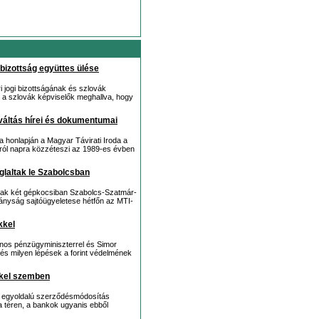
bizottság együttes ülése
 jogi bizottságának és szlovák
; a szlovák képviselők meghallva, hogy
váltás hírei és dokumentumai
a honlapján a Magyar Távirati Iroda a
pról napra közzéteszi az 1989-es évben
oglaltak le Szabolcsban
áltak két gépkocsiban Szabolcs-Szatmár-
tányság sajtóügyeletese hétfőn az MTI-
kkel
nos pénzügyminiszterrel és Simor
 és milyen lépések a forint védelmének
kkel szemben
z egyoldalú szerződésmódosítás
 a téren, a bankok ugyanis ebből