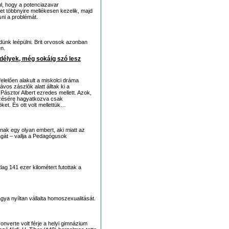
l, hogy a potenciazavar
ket többnyire mellékesen kezelik, majd
ni a problémát.
nk leépülni. Brit orvosok azonban
en.
délyek, még sokáig szó lesz
elelően alakult a miskolci dráma
os zászlók alatt álltak ki a
Pásztor Albert ezredes mellett. Azok,
ezésére hagyatkozva csak
ket. És ott volt mellettük…
 egy olyan embert, aki miatt az
gát – vallja a Pedagógusok
lag 141 ezer kilométert futottak a
 nyíltan vállalta homoszexualitását.
verte volt férje a helyi gimnázium