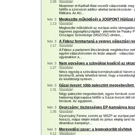
(
Gondola
)
1:09
Moammer el-Kadhafi líbiai vezetőt választották meg
hétfőn a szervezet addisz-abebai tanácskozásán - j
főtitkára. Az AU...
Megkezdte működését a JOGPONT Hálózat i
febr. 3
(
Gondola
)
1:13
Megkezdte működését az európai uniós támogatás
ingyenes jogsegélyszolgálat - jelentette be Pataky
Országos Szövetsége (MSZOSZ) elnöke,...
A Fidesz fenntartaná a vegyes választási re
febr. 3
(
Gondola
)
1:17
A Fidesz a parlament létszámának megfelezése mellet
egyéni válaszkörzeten és listán alapuló - választási
ugyanakkor a...
Nem egységes a szlovákiai koalíció az okta
febr. 3
(
Gondola
)
1:27
Nincs egység a szlovákiai kormánykoalíció három pá
törvényről, amely lehetővé tenné, hogy a kisebbség
és kisebbségi nyelven...
Gázai övezet: több palesztint megsebesített 
febr. 3
(
Gondola
)
1:31
Négy palesztint megsebesített, egyes források szerin
hadsereg légicsapása hétfőn a Gázai övezet déli r
források. Az egyiptomi...
Gyurcsány: tisztességes EP-kampánya les
febr. 3
(
Gondola
)
1:35
Gyurcsány Ferenc szerint az MSZP az európai parl
hosszú, május elején induló és június elejéig tartó t
dinamikus kampányt...
Merevedési zavar: a leggyakoribb tévhitek
febr. 3
(
WebBeteg
)
5:12