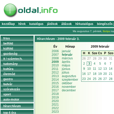
kezdőlap
hírek
katalógus
játékok
állások
hírkatalógus
böngészős 
Ma augusztus 7, péntek,
Ibolya
nap
friss
Hírarchívum - 2009 február 3.
belföld
Év
Hónap
2009 február
külföld
2006
január
H
K
Sze
Cs
P
Szo
gazdaság
2007
február
2008
március
26
27
28
29
30
31
it / számtech.
2009
április
2
3
4
5
6
7
tudomány
2010
május
9
10
11
12
13
14
kultúra
2011
június
2012
július
16
17
18
19
20
21
életmód
2013
augusztus
23
24
25
26
27
28
gastro
2014
szeptember
2015
október
bulvár
2016
november
szórakozás
2017
december
2018
sport
2019
auto-motor
2020
2021
hírarchívum
2022
2023
top 4 óra