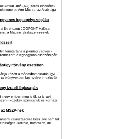
 az Afrikai Unió (AU) soros elnökének
elentette be Amr Músza, az Arab Liga
ngyenes jogsegélyszolgálat
sal létrehozott JOGPONT Hálózat
 Péter, a Magyar Szakszervezetek
ndszert
t fenntartaná a jelenlegi vegyes -
 rendszert, a legnagyobb ellenzéki párt
tásügyi törvény esetében
rtja között a módosított oktatásügyi
i tankönyvekben két nyelven - szlovák
egy izraeli légicsapás
t egy embert meg is ölt az izraeli
észén - közölték szemtanúk és kórházi
z az MSZP-nek
amenti választásokra készülve nem túl
isztességes, korrekt, határozott, de