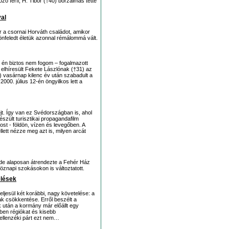
zó férfi, H. Tibor (†40) borzalmas tette
al
 csornai Horváth családot, amikor
önfeledt életük azonnal rémálommá vált.
én biztos nem fogom – fogalmazott
lhíresült Fekete Lászlónak (†31) az
 vasárnap kilenc év után szabadult a
2000. július 12-én öngyilkos lett a
ejt. Így van ez Svédországban is, ahol
szült turisztikai propagandafilm
ost - földön, vízen és levegőben. A
lett nézze meg azt is, milyen arcát
, de alaposan átrendezte a Fehér Ház
étköznapi szokásokon is változtatott.
elések
eljesül két korábbi, nagy követelése: a
 csökkentése. Erről beszélt a
k után a kormány már előállt egy
ben régiókat és kisebb
ellenzéki párt ezt nem…