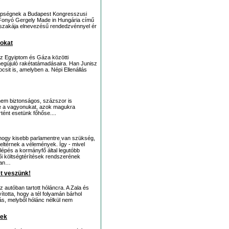
nepségnek a Budapest Kongresszusi
ik Fonyó Gergely Made in Hungária című
 éjszakája elnevezésű rendedzvénnyel ér
sokat
az Egyiptom és Gáza közötti
megújuló rakétatámadásaira. Han Junisz
sit is, amelyben a. Népi Ellenállás
nem biztonságos, százszor is
yre a vagyonukat, azok magukra
tént esetünk főhőse....
 hogy kisebb parlamentre van szükség,
eltérnek a vélemények. Így - mivel
elépés a kormányfő által legutóbb
lői költségtérítések rendszerének
van…
et veszünk!
az autóban tartott hóláncra. A Zala és
ította, hogy a tél folyamán bárhol
s, melyből hólánc nélkül nem
yek