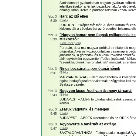
A mindennapi gyakorlatban nagyon gyakran előfordu
jelentkezésekor a férfiak bezárkóznak. Az első jele
önmagukban, illetve a párkapcsolatban kezdik keres
Harc az idő ellen
febr. 3
(
Blikk
)
5:39
LONDON – Elképesztő: már 20 éves korunktól kezdü
kidolgozták a védekezést az öregedési folyamat ell
"Nagyon hamar nem fognak csillapodni a ke
febr. 3
Miskolcról"
5:39
(
Grill Receptek
)
Furcsán, de a mai magyar politikai színképnek megf
utójátéka. A város középpontjában vasárnap árpádsáv
jobbikosok, a gárdisták és a velük rokonszenvezők 
akik egyébként egyszerűen "bölcs jogászok" ítélk
"szemkilövőknek, terroristáknak" mondják a rendőrö
Nincs bocsánat a pornótanárnőnek
febr. 3
(
Blikk
)
5:41
MAGYARORSZÁG – Nem nevezhetünk a kollégánknak
egész pedagógustársadalomnak szégyellnie kell ma
Szakszervezete.
Negyven luxus-Audi van tizenegy tárcánál
febr. 3
(
Blikk
)
5:43
BUDAPEST – A Blikk birtokába jutott iratok szerint át
kocsik.
Zsaruk vagyunk, és melegek
febr. 3
(
Blikk
)
5:45
BUDAPEST – A BRFK alezredese és az ORFK őrnagya
Agyonverte a tanárnőt az exférje
febr. 3
(
Blikk
)
5:47
BAKTALÓRÁNTHÁZA – Felfoghatatlan tragédia! Agyon