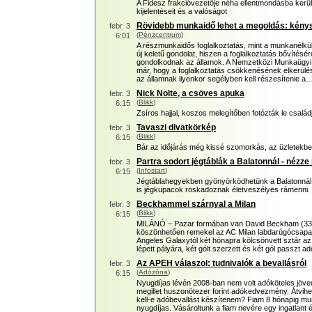
A Fidesz frakcióvezetője néha ellentmondásba kerül
kijelentéseit és a valóságot
Rövidebb munkaidő lehet a megoldás: kény
febr. 3
(
Pénzcentrum
)
6:01
A részmunkaidős foglalkoztatás, mint a munkanélkü
új keletű gondolat, hiszen a foglalkoztatás bővítés
gondolkodnak az államok. A Nemzetközi Munkaügyi 
már, hogy a foglalkoztatás csökkenésének elkerülé
az államnak ilyenkor segélyben kell részesítenie a
Nick Nolte, a csöves apuka
febr. 3
(
Blikk
)
6:15
Zsíros hajjal, koszos melegítőben fotózták le csalá
Tavaszi divatkörkép
febr. 3
(
Blikk
)
6:15
Bár az időjárás még kissé szomorkás, az üzletekben
Partra sodort jégtáblák a Balatonnál - nézze
febr. 3
(
Infostart
)
6:15
Jégtáblahegyekben gyönyörködhetünk a Balatonnál
is jégkupacok roskadoznak életveszélyes rámenni.
Beckhammel szárnyal a Milan
febr. 3
(
Blikk
)
6:15
MILÁNÓ – Pazar formában van David Beckham (33),
köszönhetően remekel az AC Milan labdarúgócsapat
Angeles Galaxytól két hónapra kölcsönvett sztár az
lépett pályára, két gólt szerzett és két gól passzt ado
Az APEH válaszol: tudnivalók a bevallásról
febr. 3
(
Adózóna
)
6:15
Nyugdíjas lévén 2008-ban nem volt adóköteles jöved
megillet huszonötezer forint adókedvezmény. Átvihe
kell-e adóbevallást készítenem? Fiam 8 hónapig mu
nyugdíjas. Vásároltunk a fiam nevére egy ingatlant és 