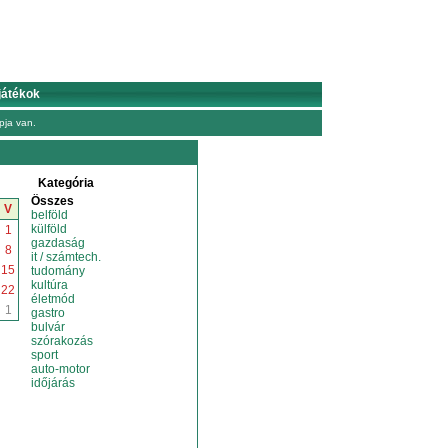
játékok
ja van.
Kategória
Összes
V
belföld
külföld
1
gazdaság
8
it / számtech.
15
tudomány
kultúra
22
életmód
1
gastro
bulvár
szórakozás
sport
auto-motor
időjárás