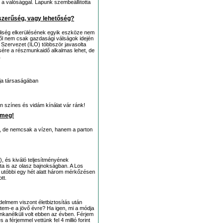
 a valósággal. Lapunk szembeállította
szerűség, vagy lehetőség?
liség elkerülésének egyik eszköze nem
éről nem csak gazdasági válságok idején
Szervezet (ILO) többször javasolta
sére a részmunkaidő alkalmas lehet, de
…
dja társaságában
 színes és vidám kínálat vár ránk!
 meg!
, de nemcsak a vízen, hanem a parton
 és kiváló teljesítményének
a is az olasz bajnokságban. A Los
 utóbbi egy hét alatt három mérkőzésen
tt.
elmem viszont életbiztosítás után
tem-e a jövő évre? Ha igen, mi a módja
nkanélküli volt ebben az évben. Férjem
a férjemmel vettünk fel 4 millió forint