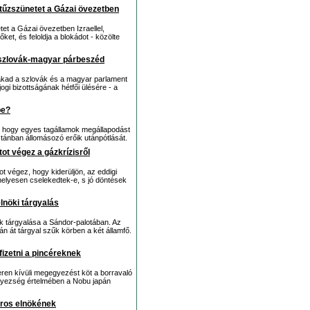
tűzszünetet a Gázai övezetben
t a Gázai övezetben Izraellel,
ket, és feloldja a blokádot - közölte
a szlovák-magyar párbeszéd
szakad a szlovák és a magyar parlament
gi bizottságának hétfői ülésére - a
be?
, hogy egyes tagállamok megállapodást
ztánban állomásozó erőik utánpótlását.
ot végez a gázkrízisről
t végez, hogy kiderüljön, az eddigi
 helyesen cselekedtek-e, s jó döntések
lnöki tárgyalás
ök tárgyalása a Sándor-palotában. Az
án át tárgyal szűk körben a két államfő.
ifizetni a pincéreknek
eren kívüli megegyezést köt a borravaló
egyezség értelmében a Nobu japán
oros elnökének