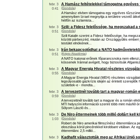
A Hamász feltételekkel támogatna egyéves 
febr. 3
(
Gondola
)
0:41
A Hamász elvben támogatna egy egyéves tűzszünete
amennyiben Izrael megnyitja a területre vezető átkelő
hétfőn az iszlamista...
Szili: a Fidesz felelőssége, ha megszakad 
febr. 3
(
Gondola
)
0:51
Szili Katalin szerint a Fidesz felelőssége, ha meg
közötti párbeszéd, miután az Országgyűlés emberi jo
testület elnökének...
Irán bekapcsolódhat a NATO hadműveletek
febr. 3
(
Kripto Akadémia
)
0:51
A NATO katonai erőinek főparancsnoka nem ellenzi
kössenek Iránnal avégett, hogy biztosítsák Afganis
A Magyar Energia Hivatal részletes vizsgálat
febr. 3
(
Gondola
)
0:55
A Magyar Energia Hivatal (MEH) részletes vizsgálato
legsúlyosabb gázkrízis idején az érintett szereplők
születtek-e - mondta...
A tervezettnél tovább tart a magyar-román e
febr. 3
(
Gondola
)
0:59
A tervezettnél tovább tart a magyar és a román eln
MTI helyszíni információi szerint több mint másfél ór
Sólyom László és...
De Niro éttermeinek több millió dollárt kell k
febr. 3
(
Gondola
)
1:03
Robert de Niro amerikai filmszínész étteremlánca p
elosztása körül pincérekkel kirobbant vitában. Az 
étteremlánc 2,5 millió...
Kadhafit választották meg az Afrikai Unió s
febr. 3