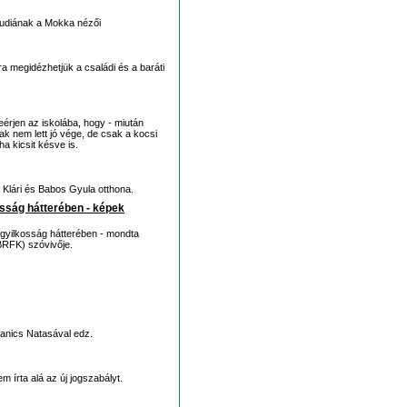
laudiának a Mokka nézői
jra megidézhetjük a családi és a baráti
beérjen az iskolába, hogy - miután
nak nem lett jó vége, de csak a kocsi
ha kicsit késve is.
a Klári és Babos Gyula otthona.
osság hátterében - képek
i gyilkosság hátterében - mondta
BRFK) szóvivője.
Janics Natasával edz.
m írta alá az új jogszabályt.