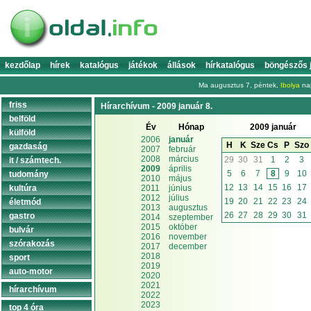
kezdőlap
hírek
katalógus
játékok
állások
hírkatalógus
böngészős 
Ma augusztus 7, péntek,
Ibolya
nap
friss
Hírarchívum - 2009 január 8.
belföld
Év
Hónap
2009 január
külföld
2006
január
H
K
Sze
Cs
P
Szo
gazdaság
2007
február
2008
március
29
30
31
1
2
3
it / számtech.
2009
április
5
6
7
8
9
10
tudomány
2010
május
12
13
14
15
16
17
kultúra
2011
június
2012
július
19
20
21
22
23
24
életmód
2013
augusztus
26
27
28
29
30
31
gastro
2014
szeptember
2015
október
bulvár
2016
november
szórakozás
2017
december
2018
sport
2019
auto-motor
2020
2021
hírarchívum
2022
2023
top 4 óra