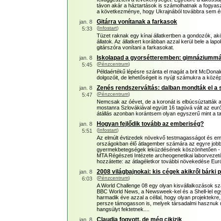
távon akár a háztartások is számolhatnak a fogya
a következménye, hogy Ukrajnából továbbra sem 
Gitárra vonítanak a farkasok
jan. 8
(
Infostart
)
5:33
Tüzet raknak egy kínai állatkertben a gondozók, a
állatok. Az állatkert korábban azzal kerül bele a lap
gitárszóra vonítani a farkasokat.
Iskolapad a gyorsétteremben: gimnáziummá
jan. 8
(
Pénzcentrum
)
5:45
Példaértékű lépésre szánta el magát a brit McDonald'
dolgozóit, de lehetőségeit is nyújt számukra a közé
Zenés rendszerváltás: dalban mondták el a s
jan. 8
(
Pénzcentrum
)
5:47
Nemcsak az óévet, de a koronát is elbúcsúztatták a 
mostanra Szlovákiával együtt 16 tagúvá vált az euró
átállás azonban korántsem olyan egyszerű mint a tav
Hogyan fejlődik tovább az emberiség?
jan. 8
(
Infostart
)
5:51
Az elmúlt évtizedek növekvő testmagasságot és emelk
országokban élő átlagember számára az egyre jobb
gyermekbetegségek leküzdésének köszönhetően - 
MTA Régészeti Intézete archeogenetikai laborveze
hozzátette: az átlagéletkor további növekedése E
2008 világbajnokai: kis cégek akikről bárki 
jan. 8
(
Pénzcentrum
)
6:03
A World Challenge 08 egy olyan kisvállalkozások s
BBC World News, a Newsweek-kel és a Shell-lel e
harmadik éve azzal a céllal, hogy olyan projektekre, 
persze támogasson is, melyek társadalmi hasznuk me
hangsúlyt fektetnek....
Claudia fogyott, de még cikizik
jan. 8