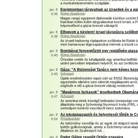
a munkahelyteremtést szolgálják.
Egyiptomban tárgyalnak az izraeliek és a pa
jan. 8
(
Kripto Akadémia
)
6:36
Magas rangú egyiptomi diplomaták közlése szerint E
Kairóban külön-külön tárgyalásokat kezd Izrael, a
képviselőivel a gázai övezeti válságról.
Elfogyott a türelem! Izrael távozásra szólítot
jan. 8
(
Kripto Akadémia
)
6:38
Az izraeli hadsereg röplapokon szólította fel Rafah 
mert hamarosan légicsapásokat mérnek a közeli c
Bombával fenyegtőzött egy repülőgép utasa
jan. 8
(
Kripto Akadémia
)
6:40
Őrizetbe vették és kihallgatták egy amerikai belföldi l
utolsó perceiben felpattant helyéről, és azt üvöltöz
Gáza: "A Biztonsági Tanács nem képes kezel
jan. 8
(
Infostart
)
6:45
Újabb eredménytelen napot zárt az ENSZ Biztonság
egyeztetés ellenére sem sikerült megállapodni arról,
segítsék-e elő a gázai övezeti válság rendezését.
"Magányos farkasok" leselkednek Obamár
jan. 8
(
Infostart
)
6:47
Az amerikai elnök közelgő beiktatási ünnepsége von
állapította meg a Szövetségi Nyomozó Iroda (FBI), 
semmilyen konkrét veszélyről nincs tudomása.
Az iskolaigazgatót és helyettesét lőtték le 
jan. 8
(
Privátbankár
)
6:54
Az intézmény vezetője és az egyik ott dolgozó tanár
kettős gyilkosságnak, amely a Széchenyi utcai alap
Általános és Szakképző Isk...
Fodor Gábor reagált Orbán szavaira
jan. 8