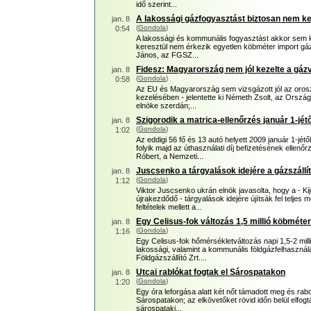
idő szerint...
A lakossági gázfogyasztást biztosan nem ke
jan. 8
(
Gondola
)
0:54
A lakossági és kommunális fogyasztást akkor sem ke
keresztül nem érkezik egyetlen köbméter import 
János, az FGSZ...
Fidesz: Magyarország nem jól kezelte a gázvi
jan. 8
(
Gondola
)
0:58
Az EU és Magyarország sem vizsgázott jól az orosz-
kezelésében - jelentette ki Németh Zsolt, az Orszá
elnöke szerdán;...
Szigorodik a matrica-ellenőrzés január 1-jét
jan. 8
(
Gondola
)
1:02
Az eddigi 56 fő és 13 autó helyett 2009 január 1-jét
folyik majd az úthasználati díj befizetésének ellenőr
Róbert, a Nemzeti...
Juscsenko a tárgyalások idejére a gázszállít
jan. 8
(
Gondola
)
1:12
Viktor Juscsenko ukrán elnök javasolta, hogy a - Ki
újrakezdődő - tárgyalások idejére újítsák fel telj
feltételek mellett a...
Egy Celisus-fok változás 1,5 millió köbméter
jan. 8
(
Gondola
)
1:16
Egy Celisus-fok hőmérsékletváltozás napi 1,5-2 mill
lakossági, valamint a kommunális földgázfelhaszn
Földgázszállító Zrt....
Utcai rablókat fogtak el Sárospatakon
jan. 8
(
Gondola
)
1:20
Egy óra leforgása alatt két nőt támadott meg és rab
Sárospatakon; az elkövetőket rövid időn belül elfogt
sárospataki...