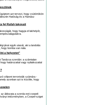
lesztinok
gyiptom azt tervezi, hogy csütörtökön
 Palesztin Hatóság és a Hamász
ta fel Rafah lakosait
lakosságát, hogy hagyja el lakhelyét,
sempészalagutakra.
égi járat egyik utasát, aki a landolás
te, hogy bomba van nála.
ni a helyzetet"
i Tanácsa szerdán: a számtalan
 hogy határozattal vagy nyilatkozattal
a?
zó célpont terroristák számára -
amely azonban azt is közölte, hogy
Csepelen
 az áldozata a szerda esti csepeli
ítványi intézményben, a Csepel-sziget