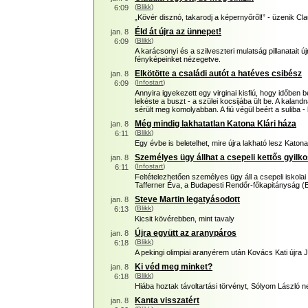
(
Blikk
)
6:09
„Kövér disznó, takarodj a képernyőről!” - üzenik C
Éld át újra az ünnepet!
jan. 8
(
Blikk
)
6:09
A karácsonyi és a szilveszteri mulatság pillanatait ú
fényképeinket nézegetve.
Elkötötte a családi autót a hatéves csibész
jan. 8
(
Infostart
)
6:09
Annyira igyekezett egy virginai kisfiú, hogy időben 
lekéste a buszt - a szülei kocsijába ült be. A kaland
sérült meg komolyabban. A fiú végül beért a suliba - 
Még mindig lakhatatlan Katona Klári háza
jan. 8
(
Blikk
)
6:11
Egy évbe is beletelhet, mire újra lakható lesz Katon
Személyes ügy állhat a csepeli kettős gyilk
jan. 8
(
Infostart
)
6:11
Feltételezhetően személyes ügy áll a csepeli iskola
Tafferner Éva, a Budapesti Rendőr-főkapitányság (
Steve Martin legatyásodott
jan. 8
(
Blikk
)
6:13
Kicsit kövérebben, mint tavaly
Újra együtt az aranypáros
jan. 8
(
Blikk
)
6:18
A pekingi olimpiai aranyérem után Kovács Kati újra 
Ki véd meg minket?
jan. 8
(
Blikk
)
6:18
Hiába hoztak távoltartási törvényt, Sólyom László ne
Kanta visszatért
jan. 8