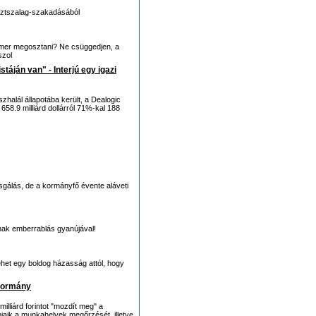
esztszalag-szakadásából
 mer megosztani? Ne csüggedjen, a
szol
áján van" - Interjú egy igazi
szhalál állapotába került, a Dealogic
658.9 milliárd dollárról 71%-kal 188
sgálás, de a kormányfő évente aláveti
oznak emberrablás gyanújával!
et egy boldog házasság attól, hogy
 kormány
illiárd forintot "mozdít meg" a
jaik a munkahelyek megőrzését, illetve