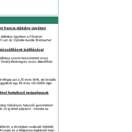
t francia diáklány ügyében
cia diáklány ügyében a Fővárosi
-vel. Az Ophélie Aurélie Bretnacher
zszállítások leállításával
llítása szerint beszüntetett orosz
án Dmitrij Medvegyev orosz államfőhöz
elfogta azt a 25 éves férfit, aki brutális
yilkolt egy 86 éves nőt hétfőn éjjel
kekkel foglalkozó pedagógusok
ozottan hátrányos helyzetű gyermekkel
r 15-ig lehet pályázni - mondta az
őterét, a térségben uralkodó ítéletidő
 Linate és a Malpensa légikikötő helyi