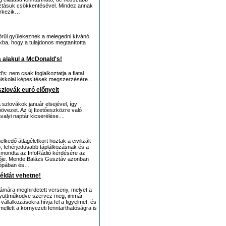
sztásuk csökkentésével. Mindez annak
érkezik…
körül gyülekeznek a melegedni kívánó
okba, hogy a tulajdonos megtanította
 alakul a McDonald's!
s: nem csak foglalkoztatja a fiatal
piskolai képesítések megszerzésére....
zlovák euró előnyeit
szlovákok január elsejével, így
övezet. Az új fizetőeszközre való
alyi naptár kicserélése....
edő átlagéletkort hoztak a civilizált
, fehérjedúsabb táplálkozásnak és a
mondta az InfoRádió kérdésére az
tője. Mende Balázs Gusztáv azonban
urópában és…
példát vehetne!
zámára meghirdetett verseny, melyet a
gyüttműködve szervez meg, immár
vállalkozásokra hívja fel a figyelmet, és
llett a környezeti fenntarthatóságra is