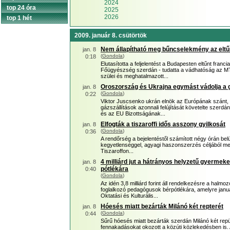
2024
top 24 óra
2025
2026
top 1 hét
2009. január 8. csütörtök
Nem állapítható meg bűncselekmény az eltűn
jan. 8
(
Gondola
)
0:18
Elutasította a feljelentést a Budapesten eltűnt fran
Főügyészség szerdán - tudatta a vádhatóság az MTI
szülei és meghatalmazott...
Oroszország és Ukrajna egymást vádolja a gá
jan. 8
(
Gondola
)
0:22
Viktor Juscsenko ukrán elnök az Európának szánt, á
gázszállítások azonnali felújítását követelte szerd
és az EU Bizottságának...
Elfogták a tiszaroffi idős asszony gyilkosát
jan. 8
(
Gondola
)
0:36
A rendőrség a bejelentéstől számított négy órán belül 
kegyetlenséggel, agyagi haszonszerzés céljából megg
Tiszaroffon...
4 milliárd jut a hátrányos helyzetű gyerme
jan. 8
pótlékára
0:40
(
Gondola
)
Az idén 3,8 milliárd forint áll rendelkezésre a halm
foglalkozó pedagógusok bérpótlékára, amelyre januá
Oktatási és Kulturális...
Hóesés miatt bezárták Milánó két repterét
jan. 8
(
Gondola
)
0:44
Sűrű hóesés miatt bezárták szerdán Milánó két repül
fennakadásokat okozott a közúti közlekedésben is. A