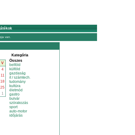
játékok
ja van.
Kategória
Összes
V
belföld
külföld
4
gazdaság
11
it / számtech.
18
tudomány
kultúra
25
életmód
1
gastro
bulvár
szórakozás
sport
auto-motor
időjárás