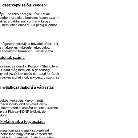
 Fidesz képviselője kedden"
a. Fosszilis energiák fűtik azt az
nében forgatja a képletes hajócsavart –
mukra, a balliberális kormány képes
 nem lehet lemosni. Ha pedig a jobbos
ségesebb formája a folyadékpótlásnak,
s makro- és mikroelemeket oldott
sznosítható formában - tartalmazza.
tatottak száma
száma, ez derül ki Központi Statisztikai
 az adat még nem jelzi a gazdasági
yi minisztérium uniós és hazai források
pályázatokat indít, a Fidesz viszont az
i nyilatkozatháború a választás
dőközi voksolás kinyomtatott
rősen induló jelölt nevével, élénk
 követhetett el csalást és kinek kellene
rre a Fidesz–KDNP jelöltjét, de
yekkel…
korlátozták a fogyasztást
ssági fogyasztó gázkiszolgálását
szerte több nagyvállalat kényszerült
g ellátása fenntartható, de hosszabb