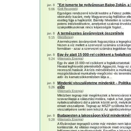
"Ezt ismerte be nyilvánosan Balog Zoltán, a
jan. 8
(
Grill Receptek
)
5:06
Egységes rendszerré kövült keddre a Fidesz politikáj
obstruktív kazánt, mely Magyarország fejlődése elle
esetleg fújja a hajókürtöt. Bármily hihetetlen is szá
potens intézkedésekre, amelyeket szakmai érvekkel
szakpolitikusoknak nincs képességük fogást…
A természetes ásványvizek összetétele
jan. 8
(
WebBeteg
)
5:15
A természetes ásványvizek fogyasztása a legegész
hiszen a víz mellett a szervezet számára szüksége
formában - azaz a szervezet számára legjobban ha
Egy év alatt 15 000-rel csökkent a foglalkoz
jan. 8
(
Alternatív Energia
)
5:24
Egy év alatt 15 000-rel csökkent a foglalkoztatottak 
Hivatal legfrissebb jelentéséből. Aggasztó, hogy ez
recesszió hatását. A krízis mérséklésére a munkaüg
mozgósításával munkahely-megőrzési -és teremtési 
adó- és kamatcsökkentésben látja a…
Mindenki visszaléptetne mindenkit – Politika
jan. 8
előtt
5:26
(
Alternatív Energia
)
Miközben tegnap már megérkeztek a ferencvárosi i
szavazólapjai a választási irodára, rajtuk a hat, joge
nyilatkozatháború dúl a pártok között arról, melyikük
emiatt visszalépnie. Tegnap az MSZP szólította fel e
visszalépésre senki sem készül. Az ajánlószelvén
Budapesten a lakosságon kívül mindenkinél 
jan. 8
(
Alternatív Energia
)
5:28
A fővárosban tegnaptól szinte már minden nem lako
korlátozták. Az ellátási megszorítások miatt ország
felfüggeszteni a tevékenységét. Egyelőre a lakossá