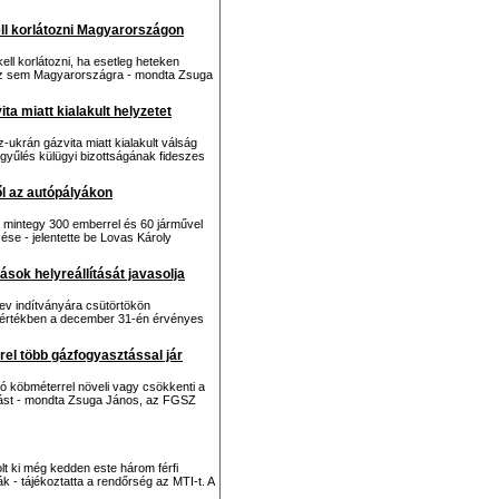
ll korlátozni Magyarországon
ll korlátozni, ha esetleg heteken
gáz sem Magyarországra - mondta Zsuga
ta miatt kialakult helyzetet
ukrán gázvita miatt kialakult válság
ggyűlés külügyi bizottságának fideszes
ől az autópályákon
ől mintegy 300 emberrel és 60 járművel
zése - jelentette be Lovas Károly
ások helyreállítását javasolja
jev indítványára csütörtökön
es mértékben a december 31-én érvényes
rel több gázfogyasztással jár
ió köbméterrel növeli vagy csökkenti a
álást - mondta Zsuga János, az FGSZ
olt ki még kedden este három férfi
ák - tájékoztatta a rendőrség az MTI-t. A