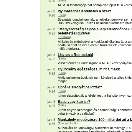
(
Blikk
)
6:20
Az MTK labdarúgója hat hónap alatt épült fel a ker
Így maradhat lendületes a szex!
jan. 8
(
Blikk
)
6:20
Szexuális gondjai vannak, amelyeket senkivel sem
Blikk szexológusa, Rusz Edit minden kérdésre vála
"Magyarország sajnos a legkerülendőbbek list
jan. 8
befektetési guruval
6:21
(
Portfolio
)
A hitelezés eltűnésével a kockázati tőke iparág a tet
adatai szerint az idei évben a tranzakciók volumene 
milliárd dollárra...
Lisztes a Rostocknál
jan. 8
(
Blikk
)
6:22
Visszetérhet a Bundesligába a REAC középpályása
Gyurcsány egészséges, mint a makk
jan. 8
(
Blikk
)
6:22
A közjogi méltóságoknak nem kötelező a teljes kiviz
magát.
Ophélie sikolyát hallották?
jan. 8
(
Blikk
)
6:24
Itthon elutasították a feljelentést, a franciák nyom
Baba vagy karrier?
jan. 8
(
Blikk
)
6:26
Öröm helyett szorongás és szomorúság! Tönkremeh
baba érkezik a családba?
Munkahely-megőrzésre 100 milliárdot ad a
jan. 8
(
Piac és Profit
)
6:36
A Szociális és Munkaügyi Minisztérium mintegy 100 m
recesszió hatásainak kezelésére; pályázati program