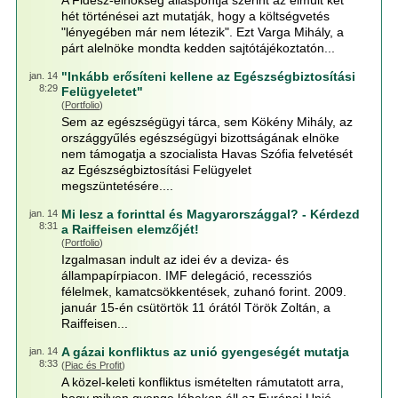
A Fidesz-elnökség álláspontja szerint az elmúlt két
hét történései azt mutatják, hogy a költségvetés
"lényegében már nem létezik". Ezt Varga Mihály, a
párt alelnöke mondta kedden sajtótájékoztatón...
"Inkább erősíteni kellene az Egészségbiztosítási
jan. 14
8:29
Felügyeletet"
(
Portfolio
)
Sem az egészségügyi tárca, sem Kökény Mihály, az
országgyűlés egészségügyi bizottságának elnöke
nem támogatja a szocialista Havas Szófia felvetését
az Egészségbiztosítási Felügyelet
megszüntetésére....
Mi lesz a forinttal és Magyarországgal? - Kérdezd
jan. 14
8:31
a Raiffeisen elemzőjét!
(
Portfolio
)
Izgalmasan indult az idei év a deviza- és
állampapírpiacon. IMF delegáció, recessziós
félelmek, kamatcsökkentések, zuhanó forint. 2009.
január 15-én csütörtök 11 órától Török Zoltán, a
Raiffeisen...
A gázai konfliktus az unió gyengeségét mutatja
jan. 14
8:33
(
Piac és Profit
)
A közel-keleti konfliktus ismételten rámutatott arra,