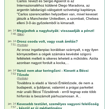
Carlos Tevezt és Sergio Agüerót is az
Internazionaléhoz küldené Diego Maradona, az
argentin labdarúgó-válogatott szövetségi kapitánya.
"Carlos szerencsétlen helyzetben van, mivel keveset
játszik a Manchester Unitedben, a szombati, Chelsea
elleni 3-0-ás győzelemből is kimaradt.
Megijedtek a nagykutyák: visszaadják a pénzt!
jan. 14
7:48
(
Blikk
)
Orosz csoda volt, vagy csak ámítás?
jan. 14
7:51
(
Portfolio
)
Az orosz ingatlanpiac korábban szárnyalt, s egy ilyen
környezetben a cégek számára kevésbé szigorú
feltételek mellett is sikeres lehetett a működés. Azóta
azonban nagyot fordult a kocka,...
Varsó nem akar keringőzni - Kiesett a Bécsi
jan. 14
7:53
Tőzsde
(
Portfolio
)
Továbbra is eladó a Varsói Értéktőzsde, de nem a
budapesti, a ljubljanai, valamint a prágai parkettet
már uraló Bécsi Tőzsdének - erről tegnap este több
hírforrás is beszámolt párhuzamosan. A...
Kevesebb testület, személyes vagyoni felelősség
jan. 14
7:57
- készül az új médiatörvény