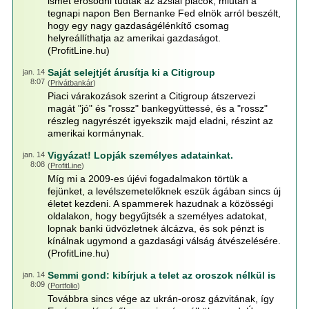
ismét erősödni tudtak az ázsiai piacok, miután a
tegnapi napon Ben Bernanke Fed elnök arról beszélt,
hogy egy nagy gazdaságélénkítő csomag
helyreállíthatja az amerikai gazdaságot.
(ProfitLine.hu)
Saját selejtjét árusítja ki a Citigroup
jan. 14
8:07
(
Privátbankár
)
Piaci várakozások szerint a Citigroup átszervezi
magát "jó" és "rossz" bankegyüttessé, és a "rossz"
részleg nagyrészét igyekszik majd eladni, részint az
amerikai kormánynak.
Vigyázat! Lopják személyes adatainkat.
jan. 14
8:08
(
ProfitLine
)
Míg mi a 2009-es újévi fogadalmakon törtük a
fejünket, a levélszemetelőknek eszük ágában sincs új
életet kezdeni. A spammerek hazudnak a közösségi
oldalakon, hogy begyűjtsék a személyes adatokat,
lopnak banki üdvözletnek álcázva, és sok pénzt is
kínálnak ugymond a gazdasági válság átvészelésére.
(ProfitLine.hu)
Semmi gond: kibírjuk a telet az oroszok nélkül is
jan. 14
8:09
(
Portfolio
)
Továbbra sincs vége az ukrán-orosz gázvitának, így