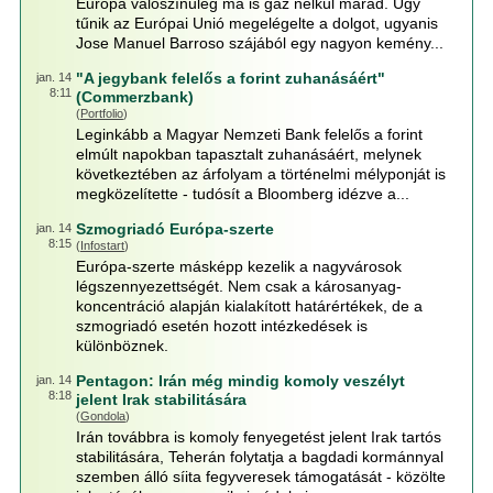
Európa valószínűleg ma is gáz nélkül marad. Úgy
tűnik az Európai Unió megelégelte a dolgot, ugyanis
Jose Manuel Barroso szájából egy nagyon kemény...
"A jegybank felelős a forint zuhanásáért"
jan. 14
8:11
(Commerzbank)
(
Portfolio
)
Leginkább a Magyar Nemzeti Bank felelős a forint
elmúlt napokban tapasztalt zuhanásáért, melynek
következtében az árfolyam a történelmi mélyponját is
megközelítette - tudósít a Bloomberg idézve a...
Szmogriadó Európa-szerte
jan. 14
8:15
(
Infostart
)
Európa-szerte másképp kezelik a nagyvárosok
légszennyezettségét. Nem csak a károsanyag-
koncentráció alapján kialakított határértékek, de a
szmogriadó esetén hozott intézkedések is
különböznek.
Pentagon: Irán még mindig komoly veszélyt
jan. 14
8:18
jelent Irak stabilitására
(
Gondola
)
Irán továbbra is komoly fenyegetést jelent Irak tartós
stabilitására, Teherán folytatja a bagdadi kormánnyal
szemben álló síita fegyveresek támogatását - közölte