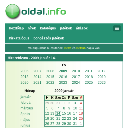
kezdőlap
hírek
katalógus
játékok
állások
hírkatalógus
böngészős játékok
Ma augusztus 6, csütörtök,
Berta
és
Bettina
napja van.
Hírarchívum - 2009 január 14.
Év
2006
2007
2008
2009
2010
2011
2012
2013
2014
2015
2016
2017
2018
2019
2020
2021
2022
2023
2024
2025
2026
Hónap
2009 január
január
H
K
Sze
Cs
P
Szo
V
február
29
30
31
1
2
3
4
5
6
7
8
9
10
11
március
12
13
14
15
16
17
18
április
19
20
21
22
23
24
25
május
26
27
28
29
30
31
1
június