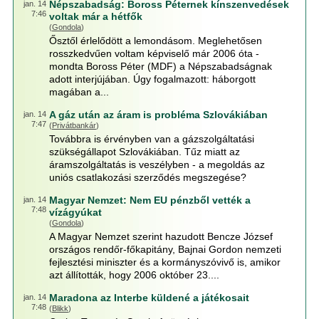
Népszabadság: Boross Péternek kínszenvedések
jan. 14
7:46
voltak már a hétfők
(
Gondola
)
Ősztől érlelődött a lemondásom. Meglehetősen
rosszkedvűen voltam képviselő már 2006 óta -
mondta Boross Péter (MDF) a Népszabadságnak
adott interjújában. Úgy fogalmazott: háborgott
magában a...
A gáz után az áram is probléma Szlovákiában
jan. 14
7:47
(
Privátbankár
)
Továbbra is érvényben van a gázszolgáltatási
szükségállapot Szlovákiában. Tűz miatt az
áramszolgáltatás is veszélyben - a megoldás az
uniós csatlakozási szerződés megszegése?
Magyar Nemzet: Nem EU pénzből vették a
jan. 14
7:48
vízágyúkat
(
Gondola
)
A Magyar Nemzet szerint hazudott Bencze József
országos rendőr-főkapitány, Bajnai Gordon nemzeti
fejlesztési miniszter és a kormányszóvivő is, amikor
azt állították, hogy 2006 október 23....
Maradona az Interbe küldené a játékosait
jan. 14
7:48
(
Blikk
)