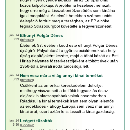
hogy milyen gyenge lábakon áll az Európai Unió
közös külpolitikája. A probléma kezelését nehezíti,
hogy erre még a Lisszaboni Szerződés sem kínálna
igazi megoldást. Az elmúlt hetekben számos uniós
delegáció fordult meg a térségben, az EP elnöke
tegnap Strasbourgból követelte a fegyverszünetet.
Elhunyt Polgár Dénes
jan. 14
8:33
(
Infostart
)
Életének 97. évében kedd este elhunyt Polgár Dénes
újságíró. Pályafutását a győri szociáldemokrata helyi
újság alapítójaként kezdte, majd a többi között az Esti
Hírlap helyettes főszerkesztőjeként eltöltött évek után
1958-tól a távirati iroda tudósítója lett.
Nem vesz már a világ annyi kínai terméket
jan. 14
8:33
(
Infostart
)
Csökkent az amerikai kereskedelem deficitje,
minthogy visszaesett a belföldi fogyasztás és az
olajárak is alacsonyabbak voltak novemberben.
Ráadásul a kínai termékek iránt sem olyan jelentős
az érdeklődés - ahogy Európa sem vesz már annyi
kínai árut, ezért aztán le is lassult a kínai gazdaság.
Leégett tűzoltók
jan. 14
8:36
(
Gondola
)