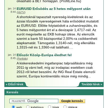
olvasható a BÉT honlapján. (ProfitLine.hu)
EUR/USD Erősödés az 5 hetes mélypont után
jan. 14
8:44
(
HírTV
)
A shortoknál tapasztalt nyereség-kivéteknek és az
ázsiai tőzsdék nyereségeinek hála erősödést mutatott
az EUR/USD. Ellőtte folytatódott a zuhanórepülés, és
5 hetes mélypontot ért el a devizapár 1,4717-nél. Az
eurót megviselte az EKB holnapi ülése. Az elemzők
szerint a bank 50 bázisponttal 2,00%-ra csökkentheti
alapkamatát. Támogatás 1,3140-nél, míg ellenállás
1,3315-nél és 1,3360-nál található.…
Először Közép-Európa éledhet fel
jan. 14
8:45
(
Portfolio
)
A kiskereskedelmi ingatlanpiac talpraállására még
2011-ig várni kell, míg az irodapiac esetében csak
2012-ről lehet beszélni. Az ING Real Estate elemzői
szerint, Európa kontinentális része még mindig...
« Előző hírek
További hírek »
Keresés
web
katalógus
hírek
játékok