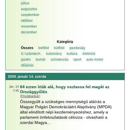
július
augusztus
szeptember
október
november
december
Kategória
Összes
belföld
külföld
gazdaság
it / számtech.
tudomány
kultúra
életmód
gastro
bulvár
szórakozás
sport
auto-motor
időjárás
2009. január 14. szerda
64 ezren írták alá, hogy oszlassa fel magát az
jan. 14
7:45
Országgyűlés
(
Privátbankár
)
Összegyűlt a szükséges mennyiségű aláírás a
Magyar Polgári Demokráciáért Alapítvány (MPDA)
által elindított népi kezdeményezéshez, amely a
parlament önfeloszlatását célozza - olvasható a
szerdai Magya...