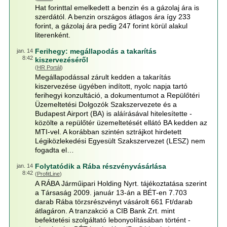
Hat forinttal emelkedett a benzin és a gázolaj ára is
szerdától. A benzin országos átlagos ára így 233
forint, a gázolaj ára pedig 247 forint körül alakul
literenként.
Ferihegy: megállapodás a takarítás
jan. 14
8:42
kiszervezéséről
(
HR Portál
)
Megállapodással zárult kedden a takarítás
kiszervezése ügyében indított, nyolc napja tartó
ferihegyi konzultáció, a dokumentumot a Repülőtéri
Üzemeltetési Dolgozók Szakszervezete és a
Budapest Airport (BA) is aláírásával hitelesítette -
közölte a repülőtér üzemeltetését ellátó BA kedden az
MTI-vel. A korábban szintén sztrájkot hirdetett
Légiközlekedési Egyesült Szakszervezet (LESZ) nem
fogadta el…
Folytatódik a Rába részvényvásárlása
jan. 14
8:42
(
ProfitLine
)
A RÁBA Járműipari Holding Nyrt. tájékoztatása szerint
a Társaság 2009. január 13-án a BÉT-en 7.703
darab Rába törzsrészvényt vásárolt 661 Ft/darab
átlagáron. A tranzakció a CIB Bank Zrt. mint
befektetési szolgáltató lebonyolításában történt -