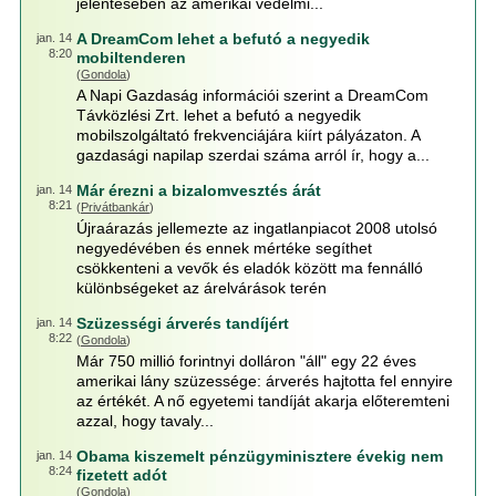
jelentésében az amerikai védelmi...
A DreamCom lehet a befutó a negyedik
jan. 14
8:20
mobiltenderen
(
Gondola
)
A Napi Gazdaság információi szerint a DreamCom
Távközlési Zrt. lehet a befutó a negyedik
mobilszolgáltató frekvenciájára kiírt pályázaton. A
gazdasági napilap szerdai száma arról ír, hogy a...
Már érezni a bizalomvesztés árát
jan. 14
8:21
(
Privátbankár
)
Újraárazás jellemezte az ingatlanpiacot 2008 utolsó
negyedévében és ennek mértéke segíthet
csökkenteni a vevők és eladók között ma fennálló
különbségeket az árelvárások terén
Szüzességi árverés tandíjért
jan. 14
8:22
(
Gondola
)
Már 750 millió forintnyi dolláron "áll" egy 22 éves
amerikai lány szüzessége: árverés hajtotta fel ennyire
az értékét. A nő egyetemi tandíját akarja előteremteni
azzal, hogy tavaly...
Obama kiszemelt pénzügyminisztere évekig nem
jan. 14
8:24
fizetett adót
(
Gondola
)