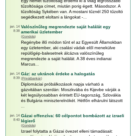
Egy német tűzoltóság érdemli ki a világ legrosszabb
tűzoltósága címet, miután porig égett. Másodszor. A
tűzoltóság Sykében van. A mostani tűznél 250 tűzoltó
segédkezett eloltani a lángokat -...
Valószínűleg megrendezte saját halálát egy
jan. 14
8:38
amerikai üzletember
(
Gondola
)
Regénybe illő módon tűnt el az Egyesült Államokban
egy üzletember, aki csalási vádak elől menekülve
repülőgép-balesetnek álcázva valószínűleg
megrendezte a saját halálát. A 38 éves indianai
Marcus...
Gáz: az ukránok érdeke a halogatás
jan. 14
8:39
(
Privátbankár
)
Diplomáciai próbálkozások napja várható a
gázvitában szerdán: Moszkvába és Kijevbe várják a
két legsúlyosabban érintett EU-tagország, Szlovákia
és Bulgária miniszterelnökét. Hétfőn elhárulni látszott
...
Gázai offenzíva: 60 célpontot bombázott az izraeli
jan. 14
8:40
légierő
(
Gondola
)
Izrael folytatta a Gázai övezet elleni támadásait: