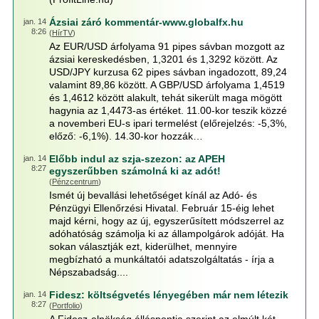
Ázsiai záró kommentár-www.globalfx.hu
jan. 14
8:26
(
HírTV
)
Az EUR/USD árfolyama 91 pipes sávban mozgott az
ázsiai kereskedésben, 1,3201 és 1,3292 között. Az
USD/JPY kurzusa 62 pipes sávban ingadozott, 89,24
valamint 89,86 között. A GBP/USD árfolyama 1,4519
és 1,4612 között alakult, tehát sikerült maga mögött
hagynia az 1,4473-as értéket. 11.00-kor teszik közzé
a novemberi EU-s ipari termelést (előrejelzés: -5,3%,
előző: -6,1%). 14.30-kor hozzák…
Előbb indul az szja-szezon: az APEH
jan. 14
8:27
egyszerűbben számolná ki az adót!
(
Pénzcentrum
)
Ismét új bevallási lehetőséget kínál az Adó- és
Pénzügyi Ellenőrzési Hivatal. Február 15-éig lehet
majd kérni, hogy az új, egyszerűsített módszerrel az
adóhatóság számolja ki az állampolgárok adóját. Ha
sokan választják ezt, kiderülhet, mennyire
megbízható a munkáltatói adatszolgáltatás - írja a
Népszabadság....
Fidesz: költségvetés lényegében már nem létezik
jan. 14
8:27
(
Portfolio
)