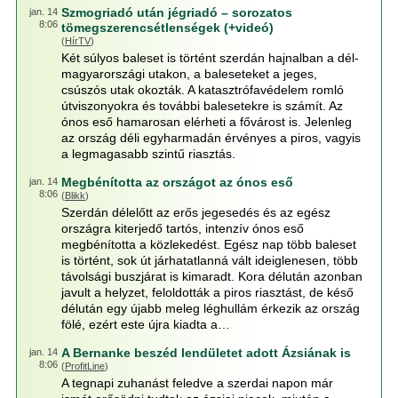
Szmogriadó után jégriadó – sorozatos
jan. 14
8:06
tömegszerencsétlenségek (+videó)
(
HírTV
)
Két súlyos baleset is történt szerdán hajnalban a dél-
magyarországi utakon, a baleseteket a jeges,
csúszós utak okozták. A katasztrófavédelem romló
útviszonyokra és további balesetekre is számít. Az
ónos eső hamarosan elérheti a fővárost is. Jelenleg
az ország déli egyharmadán érvényes a piros, vagyis
a legmagasabb szintű riasztás.
Megbénította az országot az ónos eső
jan. 14
8:06
(
Blikk
)
Szerdán délelőtt az erős jegesedés és az egész
országra kiterjedő tartós, intenzív ónos eső
megbénította a közlekedést. Egész nap több baleset
is történt, sok út járhatatlanná vált ideiglenesen, több
távolsági buszjárat is kimaradt. Kora délután azonban
javult a helyzet, feloldották a piros riasztást, de késő
délután egy újabb meleg léghullám érkezik az ország
fölé, ezért este újra kiadta a…
A Bernanke beszéd lendületet adott Ázsiának is
jan. 14
8:06
(
ProfitLine
)
A tegnapi zuhanást feledve a szerdai napon már