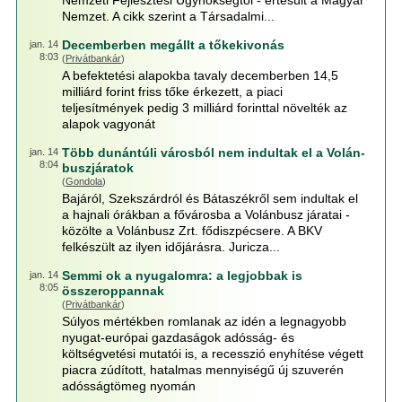
Nemzeti Fejlesztési Ügynökségtől - értesült a Magyar
Nemzet. A cikk szerint a Társadalmi...
Decemberben megállt a tőkekivonás
jan. 14
8:03
(
Privátbankár
)
A befektetési alapokba tavaly decemberben 14,5
milliárd forint friss tőke érkezett, a piaci
teljesítmények pedig 3 milliárd forinttal növelték az
alapok vagyonát
Több dunántúli városból nem indultak el a Volán-
jan. 14
8:04
buszjáratok
(
Gondola
)
Bajáról, Szekszárdról és Bátaszékről sem indultak el
a hajnali órákban a fővárosba a Volánbusz járatai -
közölte a Volánbusz Zrt. fődiszpécsere. A BKV
felkészült az ilyen időjárásra. Juricza...
Semmi ok a nyugalomra: a legjobbak is
jan. 14
8:05
összeroppannak
(
Privátbankár
)
Súlyos mértékben romlanak az idén a legnagyobb
nyugat-európai gazdaságok adósság- és
költségvetési mutatói is, a recesszió enyhítése végett
piacra zúdított, hatalmas mennyiségű új szuverén
adósságtömeg nyomán