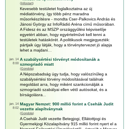
(
Infostart
)
Kevesebb testületet foglalkoztatna az új
médiatörvény, így több pénz maradna
műsorkészítésre - mondta Cser-Palkovics András és
Jánosi György az InfoRádió Aréna című műsorában.
A Fidesz és az MSZP országgyűlési képviselője
egyetért abban, hogy egyértelművé kell tenni a
testületek hatáskörét. A politikusok megjegyezték:
pártjaik úgy látják, hogy a törvénytervezet jó alapja
lehet a majdani…
A szabálysértési törvényt módosítanák a
jan. 14
8:00
szmogriadó miatt
(
Gondola
)
A Népszabadság úgy tudja, hogy valószínűleg a
szabálysértési törvény módosításával találnak
megoldást arra, hogy miként szankcionálják a
szmogriadó szabályai ellen vétő autósokat, és a
bírságolásra...
Magyar Nemzet: 900 millió forint a Csehák Judit
jan. 14
8:02
vezette alapítványnak
(
Gondola
)
A Csehák Judit vezette Betegjogi, Ellátottjogi és
Gyermekjogi Közalapítvány 915 millió forint nyert el a