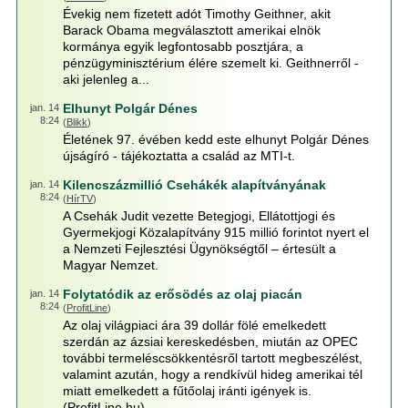
Évekig nem fizetett adót Timothy Geithner, akit
Barack Obama megválasztott amerikai elnök
kormánya egyik legfontosabb posztjára, a
pénzügyminisztérium élére szemelt ki. Geithnerről -
aki jelenleg a...
Elhunyt Polgár Dénes
jan. 14
8:24
(
Blikk
)
Életének 97. évében kedd este elhunyt Polgár Dénes
újságíró - tájékoztatta a család az MTI-t.
Kilencszázmillió Csehákék alapítványának
jan. 14
8:24
(
HírTV
)
A Csehák Judit vezette Betegjogi, Ellátottjogi és
Gyermekjogi Közalapítvány 915 millió forintot nyert el
a Nemzeti Fejlesztési Ügynökségtől – értesült a
Magyar Nemzet.
Folytatódik az erősödés az olaj piacán
jan. 14
8:24
(
ProfitLine
)
Az olaj világpiaci ára 39 dollár fölé emelkedett
szerdán az ázsiai kereskedésben, miután az OPEC
további termeléscsökkentésről tartott megbeszélést,
valamint azután, hogy a rendkívül hideg amerikai tél
miatt emelkedett a fűtőolaj iránti igények is.
(ProfitLine.hu)