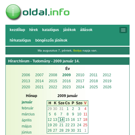
kezdőlap
hírek
katalógus
játékok
állások
hírkatalógus
böngészős játékok
Ma augusztus 7, péntek,
Ibolya
napja van.
Hírarchívum - Tudomány - 2009 január 14.
Év
2006
2007
2008
2009
2010
2011
2012
2013
2014
2015
2016
2017
2018
2019
2020
2021
2022
2023
2024
2025
2026
Hónap
2009 január
január
H
K
Sze
Cs
P
Szo
V
február
29
30
31
1
2
3
4
5
6
7
8
9
10
11
március
12
13
14
15
16
17
18
április
19
20
21
22
23
24
25
május
26
27
28
29
30
31
1
június