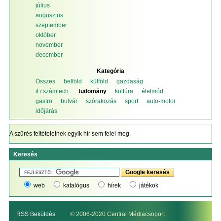
július
augusztus
szeptember
október
november
december
Kategória
Összes
belföld
külföld
gazdaság
it / számtech.
tudomány
kultúra
életmód
gastro
bulvár
szórakozás
sport
auto-motor
időjárás
A szűrés feltételeinek egyik hír sem felel meg.
Keresés
web
katalógus
hírek
játékok
RSS Beküldés
© 2006-2020 Central Médiacsoport