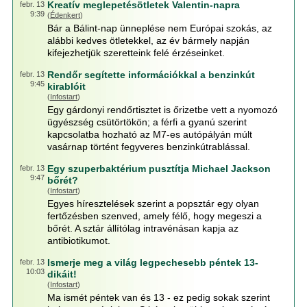
Kreatív meglepetésötletek Valentin-napra
febr. 13
9:39
(
Édenkert
)
Bár a Bálint-nap ünneplése nem Európai szokás, az
alábbi kedves ötletekkel, az év bármely napján
kifejezhetjük szeretteink felé érzéseinket.
Rendőr segítette információkkal a benzinkút
febr. 13
9:45
kirablóit
(
Infostart
)
Egy gárdonyi rendőrtisztet is őrizetbe vett a nyomozó
ügyészség csütörtökön; a férfi a gyanú szerint
kapcsolatba hozható az M7-es autópályán múlt
vasárnap történt fegyveres benzinkútrablással.
Egy szuperbaktérium pusztítja Michael Jackson
febr. 13
9:47
bőrét?
(
Infostart
)
Egyes híresztelések szerint a popsztár egy olyan
fertőzésben szenved, amely félő, hogy megeszi a
bőrét. A sztár állítólag intravénásan kapja az
antibiotikumot.
Ismerje meg a világ legpechesebb péntek 13-
febr. 13
10:03
dikáit!
(
Infostart
)
Ma ismét péntek van és 13 - ez pedig sokak szerint