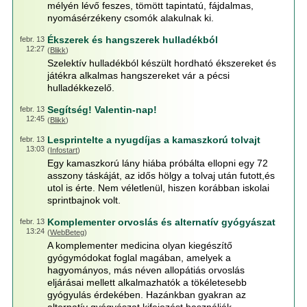
mélyén lévő feszes, tömött tapintatú, fájdalmas,
nyomásérzékeny csomók alakulnak ki.
Ékszerek és hangszerek hulladékból
febr. 13
12:27
(
Blikk
)
Szelektív hulladékból készült hordható ékszereket és
játékra alkalmas hangszereket vár a pécsi
hulladékkezelő.
Segítség! Valentin-nap!
febr. 13
12:45
(
Blikk
)
Lesprintelte a nyugdíjas a kamaszkorú tolvajt
febr. 13
13:03
(
Infostart
)
Egy kamaszkorú lány hiába próbálta ellopni egy 72
asszony táskáját, az idős hölgy a tolvaj után futott,és
utol is érte. Nem véletlenül, hiszen korábban iskolai
sprintbajnok volt.
Komplementer orvoslás és alternatív gyógyászat
febr. 13
13:24
(
WebBeteg
)
A komplementer medicina olyan kiegészítő
gyógymódokat foglal magában, amelyek a
hagyományos, más néven allopátiás orvoslás
eljárásai mellett alkalmazhatók a tökéletesebb
gyógyulás érdekében. Hazánkban gyakran az