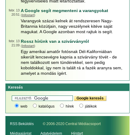
fegyverviselés miatt letartóztatták.
A Google segít megmenteni a varangyokat
febr. 13
20:51
(
Infostart
)
Varangyok százai kelnek át rendszeresen Nagy-
Britannia közútjain, nagy veszélynek kitéve saját
magukat. A Google azonban most rajtuk is segít.
Rossz hírünk van a szivárványról
febr. 13
21:09
(
Infostart
)
Egy amerikai amatőr fotósnak Dél-Kaliforniában
sikerült lencsevégre kapnia a szivárvány tövét - de
nem találkozott sem tündérekkel, sem pedig
koboldokkal, így nem is talált rá a fazék aranyra sem,
amelyet a mondás ígért.
Keresés
web
katalógus
hírek
játékok
RSS Beküldés
© 2006-2020 Central Médiacsoport
Médiaajánlat
Adatvédelem
Hírstart