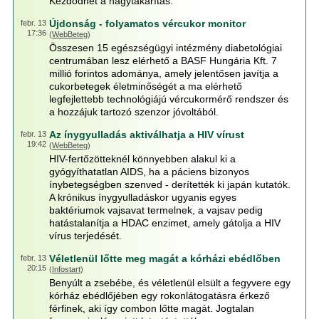
Kezdődhet a nagytakarítás.
Újdonság - folyamatos vércukor monitor
febr. 13
17:36
(
WebBeteg
)
Összesen 15 egészségügyi intézmény diabetológiai
centrumában lesz elérhető a BASF Hungária Kft. 7
millió forintos adománya, amely jelentősen javítja a
cukorbetegek életminőségét a ma elérhető
legfejlettebb technológiájú vércukormérő rendszer és
a hozzájuk tartozó szenzor jóvoltából.
Az ínygyulladás aktiválhatja a HIV vírust
febr. 13
19:42
(
WebBeteg
)
HIV-fertőzötteknél könnyebben alakul ki a
gyógyíthatatlan AIDS, ha a páciens bizonyos
ínybetegségben szenved - derítették ki japán kutatók.
A krónikus ínygyulladáskor ugyanis egyes
baktériumok vajsavat termelnek, a vajsav pedig
hatástalanítja a HDAC enzimet, amely gátolja a HIV
vírus terjedését.
Véletlenül lőtte meg magát a kórházi ebédlőben
febr. 13
20:15
(
Infostart
)
Benyúlt a zsebébe, és véletlenül elsült a fegyvere egy
kórház ebédlőjében egy rokonlátogatásra érkező
férfinek, aki így combon lőtte magát. Jogtalan