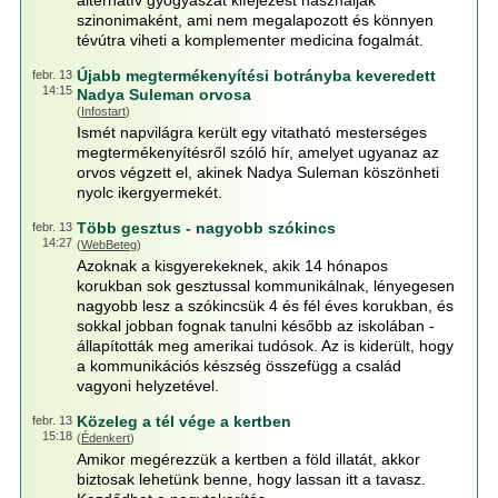
alternatív gyógyászat kifejezést használják
szinonimaként, ami nem megalapozott és könnyen
tévútra viheti a komplementer medicina fogalmát.
Újabb megtermékenyítési botrányba keveredett
febr. 13
14:15
Nadya Suleman orvosa
(
Infostart
)
Ismét napvilágra került egy vitatható mesterséges
megtermékenyítésről szóló hír, amelyet ugyanaz az
orvos végzett el, akinek Nadya Suleman köszönheti
nyolc ikergyermekét.
Több gesztus - nagyobb szókincs
febr. 13
14:27
(
WebBeteg
)
Azoknak a kisgyerekeknek, akik 14 hónapos
korukban sok gesztussal kommunikálnak, lényegesen
nagyobb lesz a szókincsük 4 és fél éves korukban, és
sokkal jobban fognak tanulni később az iskolában -
állapították meg amerikai tudósok. Az is kiderült, hogy
a kommunikációs készség összefügg a család
vagyoni helyzetével.
Közeleg a tél vége a kertben
febr. 13
15:18
(
Édenkert
)
Amikor megérezzük a kertben a föld illatát, akkor
biztosak lehetünk benne, hogy lassan itt a tavasz.