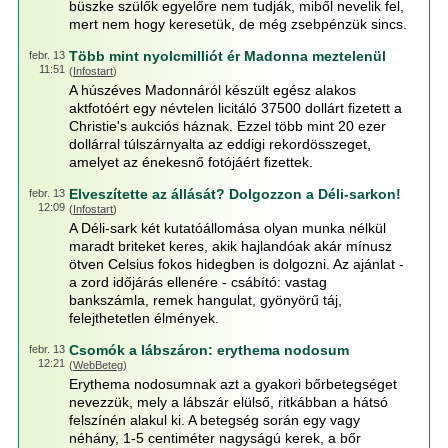
büszke szülők egyelőre nem tudják, miből nevelik fel,
mert nem hogy keresetük, de még zsebpénzük sincs.
Több mint nyolcmilliót ér Madonna meztelenül
febr. 13
11:51
(
Infostart
)
A húszéves Madonnáról készült egész alakos
aktfotóért egy névtelen licitáló 37500 dollárt fizetett a
Christie's aukciós háznak. Ezzel több mint 20 ezer
dollárral túlszárnyalta az eddigi rekordösszeget,
amelyet az énekesnő fotójáért fizettek.
Elveszítette az állását? Dolgozzon a Déli-sarkon!
febr. 13
12:09
(
Infostart
)
A Déli-sark két kutatóállomása olyan munka nélkül
maradt briteket keres, akik hajlandóak akár mínusz
ötven Celsius fokos hidegben is dolgozni. Az ajánlat -
a zord időjárás ellenére - csábító: vastag
bankszámla, remek hangulat, gyönyörű táj,
felejthetetlen élmények.
Csomók a lábszáron: erythema nodosum
febr. 13
12:21
(
WebBeteg
)
Erythema nodosumnak azt a gyakori bőrbetegséget
nevezzük, mely a lábszár elülső, ritkábban a hátsó
felszínén alakul ki. A betegség során egy vagy
néhány, 1-5 centiméter nagyságú kerek, a bőr