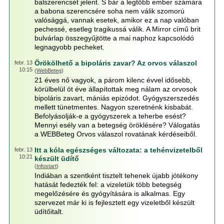
balszerencsét jelent. S bár a legtöbb ember számára
a babona szerencsére soha nem válik szomorú
valósággá, vannak esetek, amikor ez a nap valóban
pechessé, esetleg tragikussá válik. A Mirror című brit
bulvárlap összegyűjtötte a mai naphoz kapcsolódó
legnagyobb pecheket.
Örökölhető a bipoláris zavar? Az orvos válaszol
febr. 13
10:15
(
WebBeteg
)
21 éves nő vagyok, a párom kilenc évvel idősebb,
körülbelül öt éve állapítottak meg nálam az orvosok
bipoláris zavart, mániás epizódot. Gyógyszerszedés
mellett tünetmentes. Nagyon szeretnénk kisbabát.
Befolyásolják-e a gyógyszerek a teherbe esést?
Mennyi esély van a betegség öröklésére? Válogatás
a WEBBeteg Orvos válaszol rovatának kérdéseiből.
Itt a kóla egészséges változata: a tehénvizetelből
febr. 13
10:21
készült üdítő
(
Infostart
)
Indiában a szentként tisztelt tehenek újabb jótékony
hatását fedezték fel: a vizeletük több betegség
megelőzésére és gyógyítására is alkalmas. Egy
szervezet már ki is fejlesztett egy vizeletből készült
üdítőitalt.