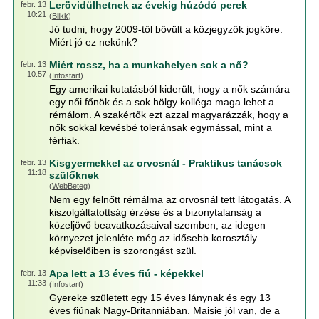
Lerövidülhetnek az évekig húzódó perek
febr. 13
10:21
(
Blikk
)
Jó tudni, hogy 2009-től bővült a közjegyzők jogköre.
Miért jó ez nekünk?
Miért rossz, ha a munkahelyen sok a nő?
febr. 13
10:57
(
Infostart
)
Egy amerikai kutatásból kiderült, hogy a nők számára
egy női főnök és a sok hölgy kolléga maga lehet a
rémálom. A szakértők ezt azzal magyarázzák, hogy a
nők sokkal kevésbé toleránsak egymással, mint a
férfiak.
Kisgyermekkel az orvosnál - Praktikus tanácsok
febr. 13
11:18
szülőknek
(
WebBeteg
)
Nem egy felnőtt rémálma az orvosnál tett látogatás. A
kiszolgáltatottság érzése és a bizonytalanság a
közeljövő beavatkozásaival szemben, az idegen
környezet jelenléte még az idősebb korosztály
képviselőiben is szorongást szül.
Apa lett a 13 éves fiú - képekkel
febr. 13
11:33
(
Infostart
)
Gyereke született egy 15 éves lánynak és egy 13
éves fiúnak Nagy-Britanniában. Maisie jól van, de a