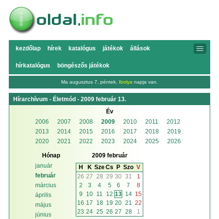
kezdőlap
hírek
katalógus
játékok
állások
hírkatalógus
böngészős játékok
Ma augusztus 7, péntek,
Ibolya
napja van.
Hírarchívum - Életmód - 2009 február 13.
Év
2006
2007
2008
2009
2010
2011
2012
2013
2014
2015
2016
2017
2018
2019
2020
2021
2022
2023
2024
2025
2026
Hónap
2009 február
január
H
K
Sze
Cs
P
Szo
V
február
26
27
28
29
30
31
1
2
3
4
5
6
7
8
március
9
10
11
12
13
14
15
április
16
17
18
19
20
21
22
május
23
24
25
26
27
28
1
június