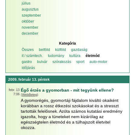
július
augusztus
szeptember
október
november
december
Kategória
Összes
belföld
külföld
gazdaság
it / számtech.
tudomány
kultúra
életmód
gastro
bulvár
szórakozás
sport
auto-motor
időjárás
2009. február 13. péntek
Égő érzés a gyomorban - mit tegyünk ellene?
febr. 13
7:06
(
WebBeteg
)
A gyomorégés, gyomortáji fájdalom kiváltó okaiként
korábban a rossz étkezési szokásokat és a stresszt
tartották felelősnek. Azóta számos kutatási eredmény
igazolta, hogy a tüneteket nem kizárólag az
egészségtelen életmód és a túlhajszolt életvitel
okozza.