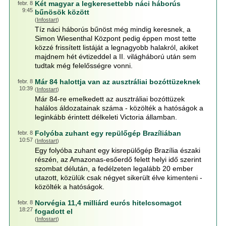
Két magyar a legkeresettebb náci háborús
febr. 8
9:45
bűnösök között
(
Infostart
)
Tíz náci háborús bűnöst még mindig keresnek, a
Simon Wiesenthal Központ pedig éppen most tette
közzé frissített listáját a legnagyobb halakról, akiket
majdnem hét évtizeddel a II. világháború után sem
tudtak még felelősségre vonni.
Már 84 halottja van az ausztráliai bozóttüzeknek
febr. 8
10:39
(
Infostart
)
Már 84-re emelkedett az ausztráliai bozóttüzek
halálos áldozatainak száma - közölték a hatóságok a
leginkább érintett délkeleti Victoria államban.
Folyóba zuhant egy repülőgép Brazíliában
febr. 8
10:57
(
Infostart
)
Egy folyóba zuhant egy kisrepülőgép Brazília északi
részén, az Amazonas-esőerdő felett helyi idő szerint
szombat délután, a fedélzeten legalább 20 ember
utazott, közülük csak négyet sikerült élve kimenteni -
közölték a hatóságok.
Norvégia 11,4 milliárd eurós hitelcsomagot
febr. 8
18:27
fogadott el
(
Infostart
)