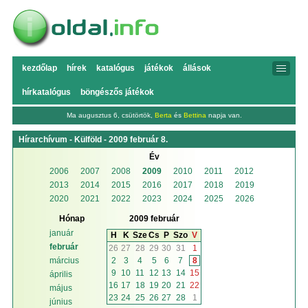
kezdőlap
hírek
katalógus
játékok
állások
hírkatalógus
böngészős játékok
Ma augusztus 6, csütörtök,
Berta
és
Bettina
napja van.
Hírarchívum - Külföld - 2009 február 8.
Év
2006
2007
2008
2009
2010
2011
2012
2013
2014
2015
2016
2017
2018
2019
2020
2021
2022
2023
2024
2025
2026
Hónap
2009 február
január
H
K
Sze
Cs
P
Szo
V
február
26
27
28
29
30
31
1
2
3
4
5
6
7
8
március
9
10
11
12
13
14
15
április
16
17
18
19
20
21
22
május
23
24
25
26
27
28
1
június