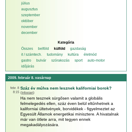
július
augusztus
szeptember
október
november
december
Kategória
Összes
belföld
külföld
gazdaság
it / számtech.
tudomány
kultúra
életmód
gastro
bulvár
szórakozás
sport
auto-motor
időjárás
2009. február 8. vasárnap
Száz év múlva nem lesznek kaliforniai borok?
febr. 8
8:15
(
Infostart
)
Ha nem tesznek sürgősen valamit a globális
felmelegedés ellen, száz éven belül eltűnhetnek a
kaliforniai ültetvények, borvidékek - figyelmeztet az
Egyesült Államok energetikai minisztere. A hivatalnak
már van ötlete arra, mit tegyen ennek
megakadályozására.