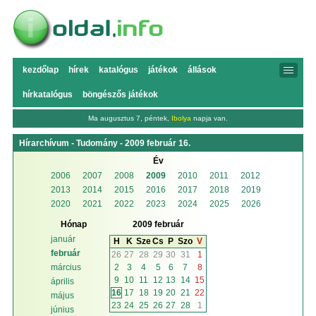
kezdőlap
hírek
katalógus
játékok
állások
hírkatalógus
böngészős játékok
Ma augusztus 7, péntek,
Ibolya
napja van.
Hírarchívum - Tudomány - 2009 február 16.
Év
2006
2007
2008
2009
2010
2011
2012
2013
2014
2015
2016
2017
2018
2019
2020
2021
2022
2023
2024
2025
2026
Hónap
2009 február
január
H
K
Sze
Cs
P
Szo
V
február
26
27
28
29
30
31
1
2
3
4
5
6
7
8
március
9
10
11
12
13
14
15
április
16
17
18
19
20
21
22
május
23
24
25
26
27
28
1
június