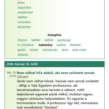
július
augusztus
szeptember
október
november
december
Kategória
Összes
belföld
külföld
gazdaság
it / számtech.
tudomány
kultúra
életmód
gastro
bulvár
szórakozás
sport
auto-motor
időjárás
2009. február 16. hétfő
Nem válhat hős abból, aki nem született annak
febr. 16
13:03
(
Infostart
)
Senki nem válhat hőssé, hacsak nem annak született
- állítja a Yale Egyetem professzora, aki
tanulmányában arra kereste a választ, mitől
teljesítenek egyesek pánik nélkül, kiválóan egyes,
nagyon stresszes helyzetekben. Ez ugyanis a
hormonokon múlik. A professzor úgy véli, nemsokára
már nevelhetünk "hősöket".