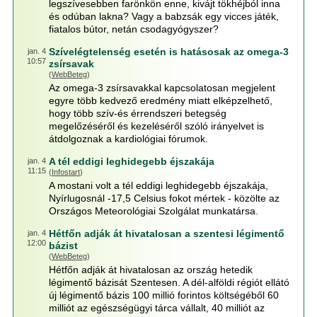
legszívesebben farönkön enne, kivájt tökhéjból inna
és odúban lakna? Vagy a babzsák egy vicces játék,
fiatalos bútor, netán csodagyógyszer?
Szívelégtelenség esetén is hatásosak az omega-3
jan. 4
10:57
zsírsavak
(
WebBeteg
)
Az omega-3 zsírsavakkal kapcsolatosan megjelent
egyre több kedvező eredmény miatt elképzelhető,
hogy több szív-és érrendszeri betegség
megelőzéséről és kezeléséről szóló irányelvet is
átdolgoznak a kardiológiai fórumok.
A tél eddigi leghidegebb éjszakája
jan. 4
11:15
(
Infostart
)
A mostani volt a tél eddigi leghidegebb éjszakája,
Nyírlugosnál -17,5 Celsius fokot mértek - közölte az
Országos Meteorológiai Szolgálat munkatársa.
Hétfőn adják át hivatalosan a szentesi légimentő
jan. 4
12:00
bázist
(
WebBeteg
)
Hétfőn adják át hivatalosan az ország hetedik
légimentő bázisát Szentesen. A dél-alföldi régiót ellátó
új légimentő bázis 100 millió forintos költségéből 60
milliót az egészségügyi tárca vállalt, 40 milliót az