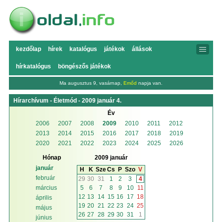
kezdőlap
hírek
katalógus
játékok
állások
hírkatalógus
böngészős játékok
Ma augusztus 9, vasárnap,
Emőd
napja van.
Hírarchívum - Életmód - 2009 január 4.
Év
2006
2007
2008
2009
2010
2011
2012
2013
2014
2015
2016
2017
2018
2019
2020
2021
2022
2023
2024
2025
2026
Hónap
2009 január
január
H
K
Sze
Cs
P
Szo
V
február
29
30
31
1
2
3
4
5
6
7
8
9
10
11
március
12
13
14
15
16
17
18
április
19
20
21
22
23
24
25
május
26
27
28
29
30
31
1
június