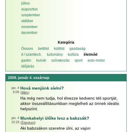
július
augusztus
szeptember
október
november
december
Kategória
Összes
belföld
külföld
gazdaság
it / számtech.
tudomány
kultúra
életmód
gastro
bulvár
szórakozás
sport
auto-motor
időjárás
2009. január 4. vasárnap
Hová menjünk síelni?
jan. 4
6:09
(
Blikk
)
Ha még nem tudja, hol élvezze kedvenc téli sportját,
akkor összeállításunkban meglelheti az önnek ideális
helyszínt.
Munkahelyi ülőke lesz a babzsák?
jan. 4
10:18
(
Édenkert
)
Aki babzsákon szeretne ülni, az vajon