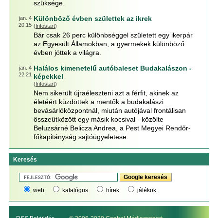
szüksége.
Különböző évben születtek az ikrek
jan. 4
20:15
(
Infostart
)
Bár csak 26 perc különbséggel született egy ikerpár
az Egyesült Államokban, a gyermekek különböző
évben jöttek a világra.
Halálos kimenetelű autóbaleset Budakalászon -
jan. 4
22:21
képekkel
(
Infostart
)
Nem sikerült újraéleszteni azt a férfit, akinek az
életéért küzdöttek a mentők a budakalászi
bevásárlóközpontnál, miután autójával frontálisan
összeütközött egy másik kocsival - közölte
Beluzsárné Belicza Andrea, a Pest Megyei Rendőr-
főkapitányság sajtóügyeletese.
Keresés
web
katalógus
hírek
játékok