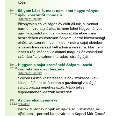
kötni.
Sólyom László: most nem lehet hagyományos
jan. 1
12:36
újévi köszöntőt mondani
(
Alternatív Energia
)
Bizonytalan és válságos év előtt állunk, s ilyenkor
bármennyire sajnálatos is, nem lehet hagyományos
újévi köszöntőt mondani - bocsátotta előre újévi
beszédében csütörtökön Sólyom László köztársasági
elnök, aki szerint most mindenkinek a saját életében
is valamilyen választ kell adnia a válságra. Már nem
lehet a régi módon kialakítani magunk és családunk
számára "a felszínen maradás" stratégiáját,…
Higgyen a saját szemének! Sólyom László
jan. 1
12:38
csorbítatlan újévi beszéde
(
Alternatív Energia
)
Sólyom László köztársasági elnök szokásos újévi
köszöntőjében elsősorban a gazdasági válságtól
sújtott ország népéhez szólt. Alább teljes
terjedelmében idézzük beszédét:
Az újév első gyermeke
jan. 1
13:12
(
Infostart
)
Bartek Milánnak hívják az újév első újszülöttjét, aki
éjfél után 1 perccel Kaposváron, a Kaposi Mór Oktató