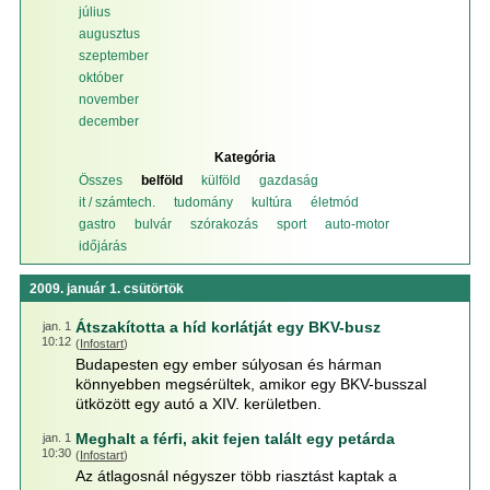
július
augusztus
szeptember
október
november
december
Kategória
Összes
belföld
külföld
gazdaság
it / számtech.
tudomány
kultúra
életmód
gastro
bulvár
szórakozás
sport
auto-motor
időjárás
2009. január 1. csütörtök
Átszakította a híd korlátját egy BKV-busz
jan. 1
10:12
(
Infostart
)
Budapesten egy ember súlyosan és hárman
könnyebben megsérültek, amikor egy BKV-busszal
ütközött egy autó a XIV. kerületben.
Meghalt a férfi, akit fejen talált egy petárda
jan. 1
10:30
(
Infostart
)
Az átlagosnál négyszer több riasztást kaptak a