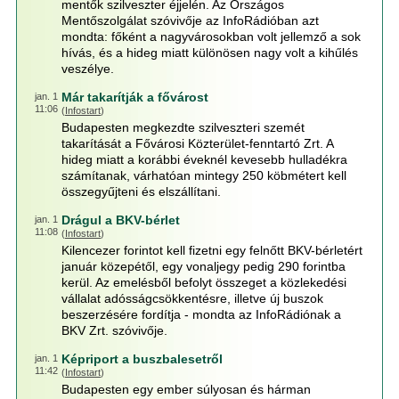
mentők szilveszter éjjelén. Az Országos
Mentőszolgálat szóvivője az InfoRádióban azt
mondta: főként a nagyvárosokban volt jellemző a sok
hívás, és a hideg miatt különösen nagy volt a kihűlés
veszélye.
Már takarítják a fővárost
jan. 1
11:06
(
Infostart
)
Budapesten megkezdte szilveszteri szemét
takarítását a Fővárosi Közterület-fenntartó Zrt. A
hideg miatt a korábbi éveknél kevesebb hulladékra
számítanak, várhatóan mintegy 250 köbmétert kell
összegyűjteni és elszállítani.
Drágul a BKV-bérlet
jan. 1
11:08
(
Infostart
)
Kilencezer forintot kell fizetni egy felnőtt BKV-bérletért
január közepétől, egy vonaljegy pedig 290 forintba
kerül. Az emelésből befolyt összeget a közlekedési
vállalat adósságcsökkentésre, illetve új buszok
beszerzésére fordítja - mondta az InfoRádiónak a
BKV Zrt. szóvivője.
Képriport a buszbalesetről
jan. 1
11:42
(
Infostart
)
Budapesten egy ember súlyosan és hárman