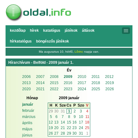
kezdőlap
hírek
katalógus
játékok
állások
hírkatalógus
böngészős játékok
Ma augusztus 10, hétfő,
Lőrinc
napja van.
Hírarchívum - Belföld - 2009 január 1.
Év
2006
2007
2008
2009
2010
2011
2012
2013
2014
2015
2016
2017
2018
2019
2020
2021
2022
2023
2024
2025
2026
Hónap
2009 január
január
H
K
Sze
Cs
P
Szo
V
február
29
30
31
1
2
3
4
5
6
7
8
9
10
11
március
12
13
14
15
16
17
18
április
19
20
21
22
23
24
25
május
26
27
28
29
30
31
1
június