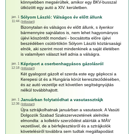
könnyebben megsérültek, amikor egy BKV-busszal
ütközött egy autó a XIV. kerületben.
Sólyom László: Válságos év előtt állunk
jan. 1
11:44
(
Infostart
)
Bizonytalan és válságos év előtt állunk, s ilyenkor
bármennyire sajnálatos is, nem lehet hagyományos
újévi köszöntőt mondani - bocsátotta előre újévi
beszédében csütörtökön Sólyom László köztársasági
elnök, aki szerint most mindenkinek a saját életében
is valamilyen választ kell adnia a válságra.
Képriport a cserbenhagyásos gázolásról
jan. 1
12:18
(
Infostart
)
Két gyalogost gázolt el szerda este egy gépkocsi a
Kerepesi út és a Hungária körút kereszteződésében,
és az autó vezetője ezt követően segítségnyújtás
nélkül továbbhajtott.
Januárban folytatódhat a vasutassztrájk
jan. 1
12:36
(
Infostart
)
Újra sztrájkolhatnak januárban a vasutasok. A Vasúti
Dolgozók Szabad Szakszervezetének alelnöke
elmondta: a kollektív szerződést aláírták a MÁV
vezetőivel, de a bérfejlesztésről és a sztrájkolók
követelésiről továbbra sem tudtak megállapodást