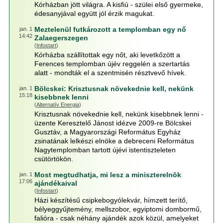
Kórházban jött világra. A kisfiú - szülei első gyermeke,
édesanyjával együtt jól érzik magukat.
Meztelenül futkározott a templomban egy nő
jan. 1
14:42
Zalaegerszegen
(
Infostart
)
Kórházba szállítottak egy nőt, aki levetkőzött a
Ferences templomban újév reggelén a szertartás
alatt - mondták el a szentmisén résztvevő hívek.
Bölcskei: Krisztusnak növekednie kell, nekünk
jan. 1
15:18
kisebbnek lenni
(
Alternatív Energia
)
Krisztusnak növekednie kell, nekünk kisebbnek lenni -
üzente Keresztelő Jánost idézve 2009-re Bölcskei
Gusztáv, a Magyarországi Református Egyház
zsinatának lelkészi elnöke a debreceni Református
Nagytemplomban tartott újévi istentiszteleten
csütörtökön.
Most megtudhatja, mi lesz a miniszterelnök
jan. 1
17:06
ajándékaival
(
Infostart
)
Házi készítésű csipkebogyólekvár, hímzett terítő,
bélyeggyűjtemény, mellszobor, egyiptomi dombormű,
falióra - csak néhány ajándék azok közül, amelyeket