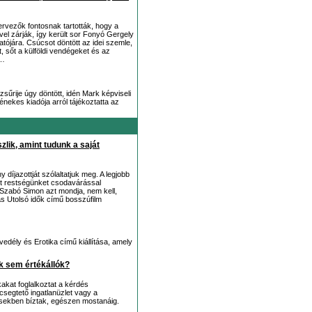
ervezők fontosnak tartották, hogy a
el zárják, így került sor Fonyó Gergely
jára. Csúcsot döntött az idei szemle,
 sőt a külföldi vendégeket és az
1…
sűrije úgy döntött, idén Mark képviseli
ekes kiadója arról tájékoztatta az
zlik, amint tudunk a saját
díjazottját szólaltatjuk meg. A legjobb
rint restségünket csodavárással
 Szabó Simon azt mondja, nem kell,
as Utolsó idők című bosszúfilm
vedély és Erotika című kiállítása, amely
k sem értékállók?
akat foglalkoztat a kérdés
segtető ingatlanüzlet vagy a
ekben bíztak, egészen mostanáig.