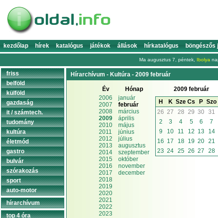
kezdőlap
hírek
katalógus
játékok
állások
hírkatalógus
böngészős 
Ma augusztus 7, péntek,
Ibolya
nap
friss
Hírarchívum - Kultúra - 2009 február
belföld
Év
Hónap
2009 február
külföld
2006
január
H
K
Sze
Cs
P
Szo
gazdaság
2007
február
2008
március
26
27
28
29
30
31
it / számtech.
2009
április
2
3
4
5
6
7
tudomány
2010
május
9
10
11
12
13
14
kultúra
2011
június
2012
július
16
17
18
19
20
21
életmód
2013
augusztus
23
24
25
26
27
28
gastro
2014
szeptember
2015
október
bulvár
2016
november
szórakozás
2017
december
2018
sport
2019
auto-motor
2020
2021
hírarchívum
2022
2023
top 4 óra