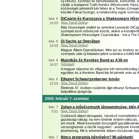
Új cirkusz, színházi és táncelőadások, koncertek, 
várják a budapesti Trafó Kortárs Művészetek Háza,
közönségét péntektől két héten át a Temps d,Images
közölte Falvai Györgyi, a rendezvény egyik szervez
DiCaprio és Kuroszava a Shakespeare Hír
febr. 6
(
Spa Trend Online
)
10:03
Más hírességek mellett az amerikai Leonardo DiCapr
szerepel azon művészek között, akiket a közeljövőb
Shakespeare Hírességek Csarnokába - írta a The Gu
Új Sachs az Operában
febr. 6
(
Spa Trend Online
)
16:03
Magyar Állami Operaházban. Mint azt az énekes a
szerepek után új feladatot jelent számára a költői 
Muzsikás és Kerekes Band az A38-on
febr. 6
(
Infostart
)
16:57
A magyar népzene és világzene két nemzetközileg i
együttes és a Kerekes Band lép fel péntek este az 
Elhunyt Schwartzenberger István
febr. 6
(
Spa Trend Online
)
22:03
Életének 47. évében csütörök éjjel elhunyt Schwar
belpolitikai újságírója.
2009. február 7. szombat
Zuhan a művészmozik látogatottsága: Idén 
febr. 7
(
Spa Trend Online
)
5:51
Csökkenő állami támogatás, növekvő üzemeltetési 
gazdasági válság: ha nem történik érdemi változás, 
art-mozik. Minél kevesebb összegből gazdálkodnak,
versenghetnek a nézők kegyeiért - amelynek köve
jóstehetség. Mit is tehetnének ebben rózsásnak 
Nincs programja hétvégére? Mi ajánlunk!
febr. 7