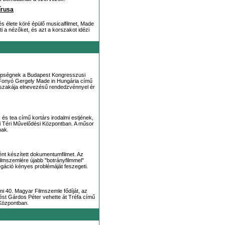
írusa
és élete köré épülő musicalfilmet, Made
i a nézőket, és azt a korszakot idézi
nepségnek a Budapest Kongresszusi
ik Fonyó Gergely Made in Hungária című
 éjszakája elnevezésű rendedzvénnyel ér
s tea című kortárs irodalmi estjének,
yi Téri Művelődési Központban. A műsor
nak.
nt készített dokumentumfilmet. Az
ilmszemlére újabb "botrányfilmmel"
regáció kényes problémáját feszegeti.
mi 40. Magyar Filmszemle fődíját, az
ést Gárdos Péter vehette át Tréfa című
Központban.