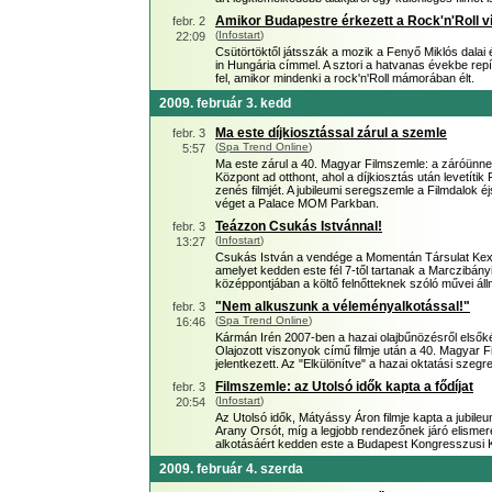
Amikor Budapestre érkezett a Rock'n'Roll v
febr. 2
(
Infostart
)
22:09
Csütörtöktől játsszák a mozik a Fenyő Miklós dalai 
in Hungária címmel. A sztori a hatvanas évekbe repít
fel, amikor mindenki a rock'n'Roll mámorában élt.
2009. február 3. kedd
Ma este díjkiosztással zárul a szemle
febr. 3
(
Spa Trend Online
)
5:57
Ma este zárul a 40. Magyar Filmszemle: a záróün
Központ ad otthont, ahol a díjkiosztás után levetít
zenés filmjét. A jubileumi seregszemle a Filmdalok
véget a Palace MOM Parkban.
Teázzon Csukás Istvánnal!
febr. 3
(
Infostart
)
13:27
Csukás István a vendége a Momentán Társulat Kex é
amelyet kedden este fél 7-től tartanak a Marczibán
középpontjában a költő felnőtteknek szóló művei áll
"Nem alkuszunk a véleményalkotással!"
febr. 3
(
Spa Trend Online
)
16:46
Kármán Irén 2007-ben a hazai olajbűnözésről elsőké
Olajozott viszonyok című filmje után a 40. Magyar F
jelentkezett. Az "Elkülönítve" a hazai oktatási szeg
Filmszemle: az Utolsó idők kapta a fődíjat
febr. 3
(
Infostart
)
20:54
Az Utolsó idők, Mátyássy Áron filmje kapta a jubileu
Arany Orsót, míg a legjobb rendezőnek járó elismer
alkotásáért kedden este a Budapest Kongresszusi 
2009. február 4. szerda