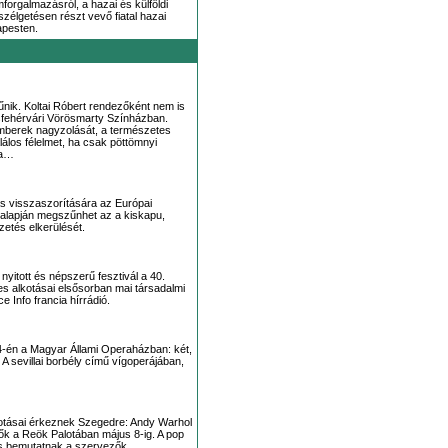
mforgalmazásról, a hazai és külföldi
szélgetésen részt vevő fiatal hazai
apesten.
űnik. Koltai Róbert rendezőként nem is
kesfehérvári Vörösmarty Színházban.
emberek nagyzolását, a természetes
lálos félelmet, ha csak pöttömnyi
 a…
lás visszaszorítására az Európai
k alapján megszűnhet az a kiskapu,
zetés elkerülését.
nyitott és népszerű fesztivál a 40.
 alkotásai elsősorban mai társadalmi
e Info francia hírrádió.
14-én a Magyar Állami Operaházban: két,
 A sevillai borbély című vígoperájában,
kotásai érkeznek Szegedre: Andy Warhol
dők a Reök Palotában május 8-ig. A pop
 is bemutatnak a szervezők.