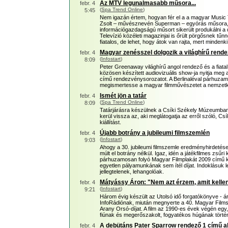
Az MTV legunalmasabb műsora...
febr. 4
(
Spa Trend Online
)
5:45
Nem igazán értem, hogyan fér el a a magyar Music T
Zsolt – művésznevén Superman – egyórás műsora,
információgazdagságú műsort sikerült produkálni a
Televízió közéleti magazinjai is őrült pörgősnek tűn
fiatalos, de lehet, hogy átok van rajta, mert minden
Magyar zenésszel dolgozik a világhírű rend
febr. 4
(
Infostart
)
8:09
Peter Greenaway világhírű angol rendező és a fiata
közösen készített audiovizuális show-ja nyitja meg a
című rendezvénysorozatot. A Berlinaléval párhuzam
megismertesse a magyar filmművészetet a nemzet
Ismét jön a tatár
febr. 4
(
Spa Trend Online
)
8:09
Tatárjárásra készülnek a Csíki Székely Múzeumban, 
kerül vissza az, aki meglátogatja az erről szóló,
kiállítást.
Újabb botrány a jubileumi filmszemlén
febr. 4
(
Infostart
)
9:03
Ahogy a 30. jubileumi filmszemle eredményhirdetése 
múlt el botrány nélkül. Igaz, idén a játékfilmes zsűri 
párhuzamosan folyó Magyar Filmplakát 2009 című kiál
egyetlen pályamunkának sem ítél díjat. Indoklásuk l
jellegtelenek, lehangolóak.
Mátyássy Áron: "Nem azt érzem, amit kelle
febr. 4
(
Infostart
)
9:21
Három évig készült az Utolsó idő forgatókönyve - ár
InfoRádiónak, miután megnyerte a 40. Magyar Films
Arany Orsó-díjat. A film az 1990-es évek végén egy, 
fiúnak és megerőszakolt, fogyatékos húgának történ
A debütáns Pater Sparrow rendező 1 című alk
febr. 4