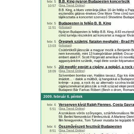
B.B. King nyáron Budapesten koncertezik
febr. 5
(
Spa Trend Online
)
10:57
B.B. King, a blues veteránja július 16-án fellép a 
esztendős gitáros-énekes One More Time című turné
tájékoztatta a koncertet szervező Showtime Budape
Budapesten is fellép B. B. King
febr. 5
(
Infostart
)
11:51
Nyáron Budapesten is fellép B.B. King. A 83 eszte
című turnéja részeként ad koncertet a magyar fővá
Öregnek születni, fiatalon meghalni - Brad Pi
febr. 5
(
Infostart
)
13:03
Csütörtöktől játsszák a magyar mozik a Benjamin Bu
nem kevesebb, mint 13 kategóriában jelöltek Oscar-d
embert alakít F. Scott Fitzgerald amerikai író novell
aggastyánként születik, majd élete során folyamatosa
Jól megfér együtt a cigány, a polgári, a ro
febr. 5
(
Spa Trend Online
)
18:09
Szívemben bomba van, Halálos tavasz, Egy kis éd
imádott… - dalok a múltból, új hangokkal a Budapest
krémje - a pop, a rock és az alternatív szcéna kivá
cigányzenekarral játsszák a múlt század elejei pesti
Budapest Bár Farkas Róbert (Besh o drom, Roma
2009. február 6. péntek
Versenyen kívül Ralph Fiennes, Costa Gavra
febr. 6
(
Spa Trend Online
)
5:51
A szokásos vörös szőnyeges, sztárfelvonulásos fil
59. Berlini Nemzetközi Filmfesztivál. A Marlene Dietr
film fenegyereke, Tom Tykwer mutatta be legújabb film
Összművészeti fesztivál Budapesten
febr. 6
(
Spa Trend Online
)
8:51