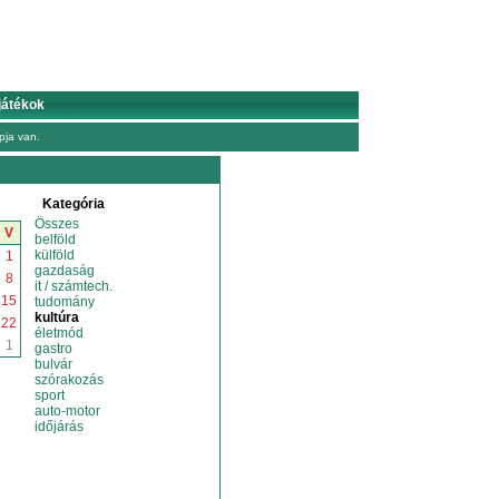
játékok
ja van.
Kategória
Összes
V
belföld
külföld
1
gazdaság
8
it / számtech.
15
tudomány
kultúra
22
életmód
1
gastro
bulvár
szórakozás
sport
auto-motor
időjárás