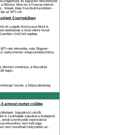
beszélgetések és ingyenes filmvetítések
 a Művész Mozi és a Francia Intézet
 - Képek Ideje Fesztivál keretében -
ője az MTI-vel.
ességek Csarnokában
io és a japán Kuroszava Akira is
en beiktatnak a most életre hívott
ardian című brit napilap.
z MTI-nek elmondta, más Wagner-
lelkű cipészmester megszemélyesítése.
s elismert zenekara, a Muzsikás
A38 hajón.
tzenberger István, a Népszabadság
4-5 artmozi mehet csődbe
költségek, fogyatkozó nézők,
be is csukhatják kapuikat a budapesti
 annál szerényebb repertoárral
tkezményeihez nem kell nagy
éppen nem mondható helyzetben az…