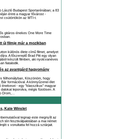
Papp László Budapest Sportarénában; a 83
ján érinti a magyar fővárost -
st csütörtökön az MTI-t.
ndős gitáros-énekes One More Time
rosban.
tt új filmje már a mozikban
tton különös élete című filmet, amelyet
íjra. A főszereplő Brad Pitt egy olyan
ájából készült filmben, aki nyolcvanéves
n fiatalodik.
ck és az avantgárd hagyomány
es félhomályban, Köszönöm, hogy
 Bár formációval. A könnyűzenei élet
ló énekesei - egy "klasszikus" magyar
 dalokat leporolva, mégis füstösen. A
no Drom,…
s, Kate Winslet
mbemutatóval tegnap este megnyílt az
ich téri fesztiválpalotában a mai német
jét s vonultatta fel hozzá sztárjait.