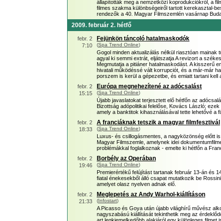
állapították meg a nemzetközi koprodukciókról, a fil
filmes szakma különbségeiről tartott kerekasztal-be
rendezők a 40. Magyar Filmszemlén vasárnap Bud
2009. február 2. hétfő
Fejünkön táncoló hatalmaskodók
febr. 2
(
Spa Trend Online
)
7:10
Gogol minden aktualizálás nélkül riasztóan mainak t
agyal ki semmi extrát, eljátszatja A revizort a szé
Megmutatja a pitiáner hatalmaskodást. A kisszerű 
hivatali működéssé vált korrupciót, és a már-már ha
porszem is kerül a gépezetbe, és emiatt tartani kell
Európa megnehezítené az adócsalást
febr. 2
(
Spa Trend Online
)
15:15
Újabb javaslatokat terjesztett elő hétfőn az adócsa
Bizottság adópolitikai felelőse, Kovács László; eze
amely a banktitok kihasználásával tette lehetővé a fi
A franciáknak tetszik a magyar filmfesztivál
febr. 2
(
Spa Trend Online
)
18:33
Luxus- és csillogásmentes, a nagyközönség előtt is 
Magyar Filmszemle, amelynek idei dokumentumfilmes
problémákkal foglalkoznak - emelte ki hétfőn a Franc
Borbély az Operában
febr. 2
(
Spa Trend Online
)
19:46
Premierértékű felújítást tartanak február 13-án és 
fiatal énekesekből álló csapat mutatkozik be Rossini
amelyet olasz nyelven adnak elő.
Meglepetés az Andy Warhol-kiállításon
febr. 2
(
Infostart
)
21:33
A Picasso és Goya után újabb világhírű művész al
nagyszabású kiállítását tekinthetik meg az érdeklő
art legkiemelkedőbb alakjáról egy különleges filmet