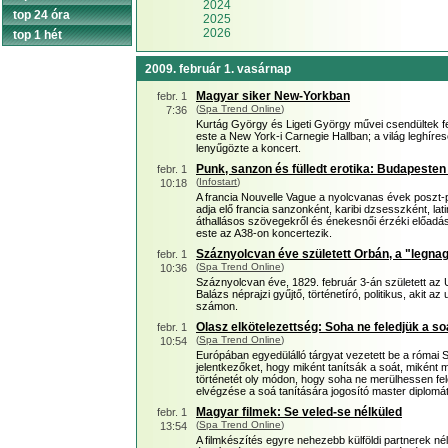
2024
top 24 óra
2025
2026
top 1 hét
2009. február 1. vasárnap
Magyar siker New-Yorkban
febr. 1
(
Spa Trend Online
)
7:36
Kurtág György és Ligeti György művei csendültek f
este a New York-i Carnegie Hallban; a világ leghír
lenyűgözte a koncert.
Punk, sanzon és fülledt erotika: Budapesten
febr. 1
(
Infostart
)
10:18
A francia Nouvelle Vague a nyolcvanas évek poszt-
adja elő francia sanzonként, karibi dzsesszként, la
áthallásos szövegekről és énekesnői érzéki előadá
este az A38-on koncertezik.
Száznyolcvan éve született Orbán, a "legna
febr. 1
(
Spa Trend Online
)
10:36
Száznyolcvan éve, 1829. február 3-án született az
Balázs néprajzi gyűjtő, történetíró, politikus, akit a
számon.
Olasz elkötelezettség: Soha ne feledjük a so
febr. 1
(
Spa Trend Online
)
10:54
Európában egyedülálló tárgyat vezetett be a római 
jelentkezőket, hogy miként tanítsák a soát, miként m
történetét oly módon, hogy soha ne merülhessen fe
elvégzése a soá tanítására jogosító master diplomát 
Magyar filmek: Se veled-se nélküled
febr. 1
(
Spa Trend Online
)
13:54
A filmkészítés egyre nehezebb külföldi partnerek n