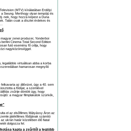
elevision (MTV) kínálatában Erdélyi
 a Swung. Merthogy olyan tempójú és
 dj.-nek, hogy hozzá képest a Duna
nek. Talán csak a díszlet érdekes és
ki…
ező
l magyar zenei producer, Yonderboi
 berlini Cinema Total Second Edition
osan futó esemény fő célja, hogy
közi nagyközönséggel.
legalábbis virtuálisan abba a korba
 Csíkszeredában hamarosan megnyíló
felkavarta az állóvizet, úgy a 40. sem
kiosztotta a fődíjat, a szemlével
lítás zsűrije döntött úgy, hogy
esújtó: a magyar filmplakátok szürkék,
ne"
ulta el az elsőfilmes Mátyássy Áron az
zemle játékfilmes fődíjának számító
az ukrán határ közelében élő fiatal
etét dolgozza fel.
otása kapta a zsűritől a legtöbb