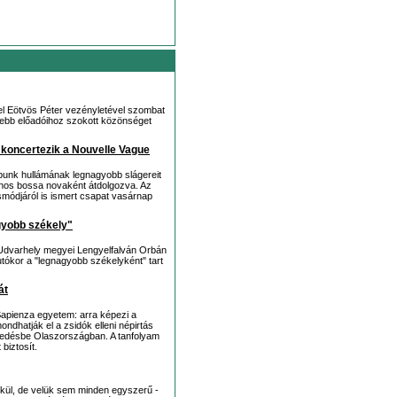
el Eötvös Péter vezényletével szombat
esebb előadóihoz szokott közönséget
 koncertezik a Nouvelle Vague
punk hullámának legnagyobb slágereit
tinos bossa novaként átdolgozva. Az
smódjáról is ismert csapat vasárnap
gyobb székely"
 Udvarhely megyei Lengyelfalván Orbán
z utókor a "legnagyobb székelyként" tart
át
Sapienza egyetem: arra képezi a
ondhatják el a zsidók elleni népirtás
ledésbe Olaszországban. A tanfolyam
biztosít.
élkül, de velük sem minden egyszerű -