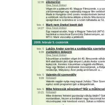
elismerést
12:39
(
Spa Trend Online
)
Véget ért a jubileumi 40. Magyar Filmszemle, s a sz
záróünnepséget egy vadonatúj magyar film vetítésév
Made in Hungária című zenés rendezésének bemutató
a vetítések nézőszáma átlépte a bűvös félszázezret,
újságírókat is számolva ez a szám túlhaladta az 5
Mark nem énekel lopott dalt
febr. 4
(
Spa Trend Online
)
14:27
Egy nappal azután, hogy a Magyar Televízió (MTV) z
hazánkat a moszkvai Eurovíziós Dalversenyen, az én
MTI-t: Mark visszalép a jelöléstől.
2009. február 5. csütörtök
Lukáts Andor szerint a szolidaritás szertefos
febr. 5
zsebünkre dolgozni
6:09
(
Spa Trend Online
)
Írásunkban a kedden véget ért 40. filmszemle néhány 
férfi alakításért járó díjat elnyert Lukáts Andor sze
leplezzük. Keretes írásunkban a legjobb elsőfilmes,
hogy egy filmben a történetek összeérjenek, a fődíj
rendezője, Mátyássy Áron pedig arról beszél: a…
Valentin-éji szenvedély
febr. 5
(
Infostart
)
9:09
Valentin napján nyitja meg kapuit Juhász Tibor Szen
egész estét programot ígér a látogatóknak.
Mibe fektessük pénzünket? Már a műkincse
febr. 5
(
Infostart
)
10:21
Mibe érdemes fektetni gazdasági válság idején? Sok
mostanában, hiszen a korábban nagy haszonnal kec
részvénypiac már kevéssé vonzó. Sokan a műkincs